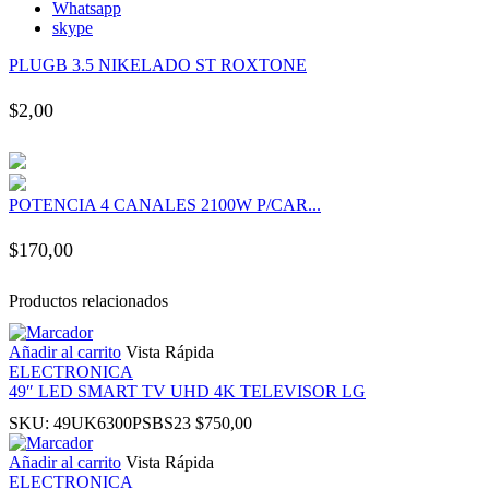
Whatsapp
anel
skype
PLUGB 3.5 NIKELADO ST ROXTONE
anel
$
2,00
anel
anel
POTENCIA 4 CANALES 2100W P/CAR...
anel
$
170,00
anel
Productos relacionados
anel
Añadir al carrito
Vista Rápida
ELECTRONICA
49″ LED SMART TV UHD 4K TELEVISOR LG
anel
SKU:
49UK6300PSBS23
$
750,00
Añadir al carrito
Vista Rápida
anel
ELECTRONICA