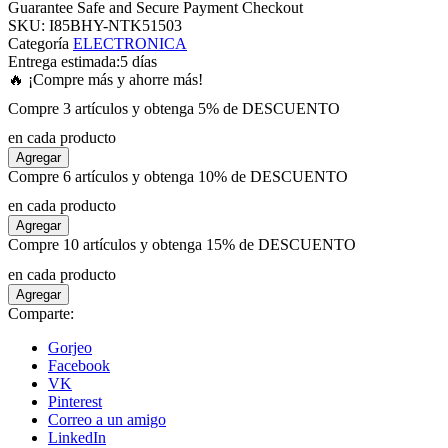
Guarantee Safe and Secure Payment Checkout
SKU:
I85BHY-NTK51503
Categoría
ELECTRONICA
anel
Entrega estimada:
5 días
🔥 ¡Compre más y ahorre más!
anel
Compre 3 artículos y obtenga 5% de DESCUENTO
en cada producto
anel
Agregar
Compre 6 artículos y obtenga 10% de DESCUENTO
anel
en cada producto
Agregar
Compre 10 artículos y obtenga 15% de DESCUENTO
anel
en cada producto
Agregar
anel
Comparte:
Gorjeo
anel
Facebook
VK
Pinterest
anel
Correo a un amigo
LinkedIn