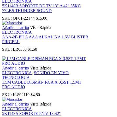
ELECTRONICA
5K1148B SOPORTE DE TV 13″ A 42″ 35KG
77LBS THUNDER SOUND
anel
SKU:
QF01-22T44
$
15,00
u
Añadir al carrito
Vista Rápida
ELECTRONICA
AAA-2B PILA AAA ALKALINA 1.5V BLISTER
PIKCELL
SKU:
LR0353
$
1,50
anel
anel
Añadir al carrito
Vista Rápida
ELECTRONICA
,
SONIDO EN VIVO
,
TECNOLOGIA
anel
1.5M CABLE DISMAN RCA X 3,5ST 1,5MT
PRO AUDIO
Panel
SKU:
K-802110
$
4,80
Añadir al carrito
Vista Rápida
ELECTRONICA
5K1148A SOPORTE P/TV 13-42″