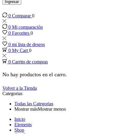
anel
Ingresar
0
Comparar
0
anel
0
Mi comparación
anel
0
Favorites
0
0
mi lista de deseos
anel
0
My Cart
0
0
Carrito de compras
anel
No hay productos en el carro.
anel
Volver a la Tienda
Categorias
anel
Todas las Categorias
Mostrar más
Mostrar menos
anel
Inicio
Elements
anel
Shop