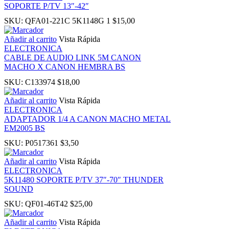
SOPORTE P/TV 13″-42″
anel
SKU:
QFA01-221C 5K1148G 1
$
15,00
Añadir al carrito
Vista Rápida
ELECTRONICA
CABLE DE AUDIO LINK 5M CANON
MACHO X CANON HEMBRA BS
SKU:
C133974
$
18,00
Panel
Añadir al carrito
Vista Rápida
ELECTRONICA
ADAPTADOR 1/4 A CANON MACHO METAL
EM2005 BS
SKU:
P0517361
$
3,50
Panel
Añadir al carrito
Vista Rápida
ELECTRONICA
5K11480 SOPORTE P/TV 37″-70″ THUNDER
SOUND
Panel
SKU:
QF01-46T42
$
25,00
Añadir al carrito
Vista Rápida
Panel