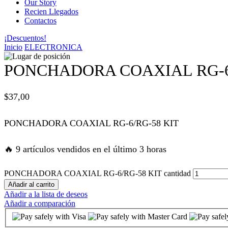
Our Story
Recien Llegados
anel
Contactos
¡Descuentos!
anel
Inicio
ELECTRONICA
anel
PONCHADORA COAXIAL RG-6
anel
$
37,00
anel
PONCHADORA COAXIAL RG-6/RG-58 KIT
atın al
🔥 9 artículos vendidos en el último 3 horas
atın al
PONCHADORA COAXIAL RG-6/RG-58 KIT cantidad
Añadir al carrito
Añadir a la lista de deseos
anel
Añadir a comparación
anel