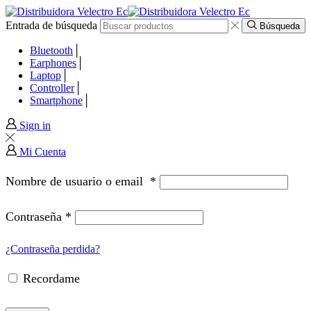
Entrada de búsqueda
anel
Búsqueda
Bluetooth
anel
Earphones
Laptop
Controller
aketleri
Smartphone
Sign in
Mi Cuenta
Nombre de usuario o email
*
Contraseña
*
¿Contraseña perdida?
Recordame
anel