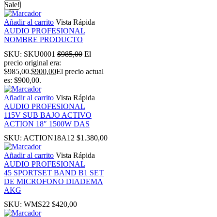
Sale!
k panel
Añadir al carrito
Vista Rápida
AUDIO PROFESIONAL
ti
NOMBRE PRODUCTO
SKU:
SKU0001
$
985,00
El
precio original era:
k
$985,00.
$
900,00
El precio actual
es: $900,00.
k Panel
Añadir al carrito
Vista Rápida
AUDIO PROFESIONAL
k
115V SUB BAJO ACTIVO
ACTION 18″ 1500W DAS
SKU:
ACTION18A12
$
1.380,00
k Panel
Añadir al carrito
Vista Rápida
AUDIO PROFESIONAL
ku
45 SPORTSET BAND B1 SET
DE MICROFONO DIADEMA
AKG
k Panel
SKU:
WMS22
$
420,00
k Panel