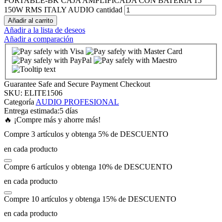
PORTABLE-BK CAJA AMPLIFICADA CON BATERIA 15"
150W RMS ITALY AUDIO cantidad
Añadir al carrito
k panel
Añadir a la lista de deseos
Añadir a comparación
k panel
k panel
Guarantee Safe and Secure Payment Checkout
SKU:
ELITE1506
k panel
Categoría
AUDIO PROFESIONAL
Entrega estimada:
5 días
🔥 ¡Compre más y ahorre más!
k panel
Compre 3 artículos y obtenga 5% de DESCUENTO
en cada producto
k panel
Compre 6 artículos y obtenga 10% de DESCUENTO
k panel
en cada producto
Compre 10 artículos y obtenga 15% de DESCUENTO
k panel
en cada producto