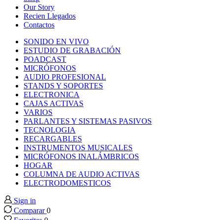
k panel
Our Story
Recien Llegados
Contactos
k panel
SONIDO EN VIVO
ESTUDIO DE GRABACIÓN
k panel
POADCAST
MICRÓFONOS
AUDIO PROFESIONAL
k panel
STANDS Y SOPORTES
ELECTRONICA
CAJAS ACTIVAS
k panel
VARIOS
PARLANTES Y SISTEMAS PASIVOS
TECNOLOGIA
k panel
RECARGABLES
INSTRUMENTOS MUSICALES
k panel
MICRÓFONOS INALÁMBRICOS
HOGAR
COLUMNA DE AUDIO ACTIVAS
k panel
ELECTRODOMESTICOS
Sign in
k panel
Comparar
0