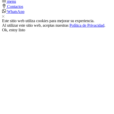
menu
Contactos
 satın al
WhatsApp
Este sitio web utiliza cookies para mejorar su experiencia.
k panel
Al utilizar este sitio web, aceptas nuestras
Política de Privacidad
.
Ok, estoy listo
k panel
k panel
k panel
k panel
k panel
k panel