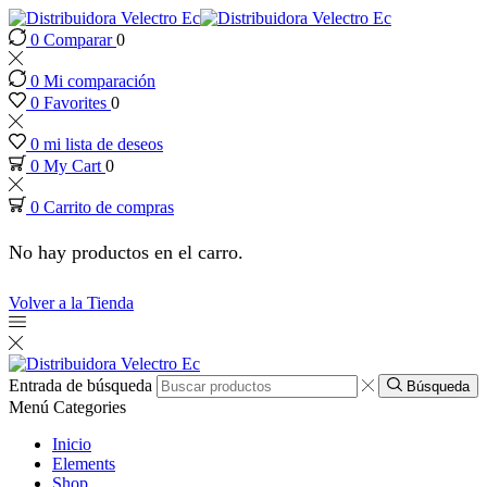
0
Comparar
0
k panel
0
Mi comparación
k panel
0
Favorites
0
0
mi lista de deseos
 paketleri
0
My Cart
0
0
Carrito de compras
k
No hay productos en el carro.
k
Volver a la Tienda
k
k
Entrada de búsqueda
Búsqueda
Menú
Categories
k panel
Inicio
Elements
Shop