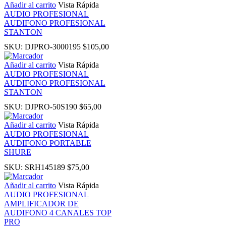
Añadir al carrito
Vista Rápida
AUDIO PROFESIONAL
AUDIFONO PROFESIONAL
k panel
STANTON
SKU:
DJPRO-3000195
$
105,00
ku
Añadir al carrito
Vista Rápida
AUDIO PROFESIONAL
k
AUDIFONO PROFESIONAL
STANTON
k panel
SKU:
DJPRO-50S190
$
65,00
Añadir al carrito
Vista Rápida
k panel
AUDIO PROFESIONAL
AUDIFONO PORTABLE
SHURE
k panel
SKU:
SRH145189
$
75,00
k Panel
Añadir al carrito
Vista Rápida
AUDIO PROFESIONAL
AMPLIFICADOR DE
k
AUDIFONO 4 CANALES TOP
PRO