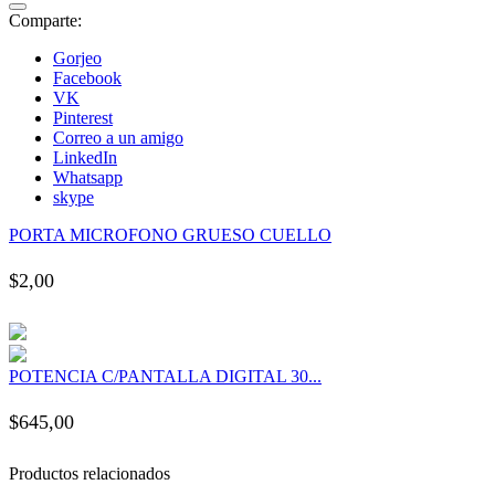
k panel
Comparte:
Gorjeo
k panel
Facebook
VK
Pinterest
k panel
Correo a un amigo
LinkedIn
Whatsapp
k panel
skype
PORTA MICROFONO GRUESO CUELLO
k panel
$
2,00
k panel
k panel
POTENCIA C/PANTALLA DIGITAL 30...
k panel
$
645,00
k panel
Productos relacionados