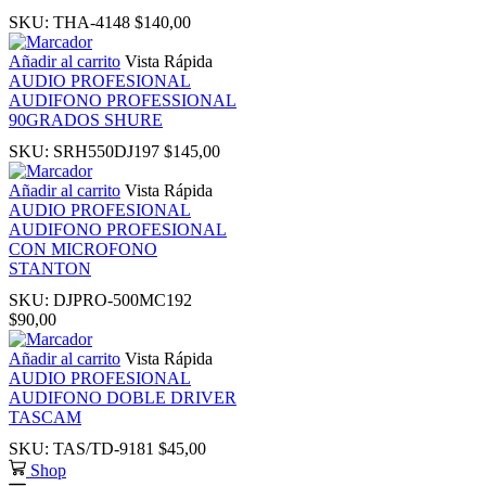
k
SKU:
THA-4148
$
140,00
Añadir al carrito
Vista Rápida
k
AUDIO PROFESIONAL
AUDIFONO PROFESSIONAL
90GRADOS SHURE
k panel
SKU:
SRH550DJ197
$
145,00
k panel
Añadir al carrito
Vista Rápida
AUDIO PROFESIONAL
AUDIFONO PROFESIONAL
k
CON MICROFONO
STANTON
k
SKU:
DJPRO-500MC192
$
90,00
klink
Añadir al carrito
Vista Rápida
AUDIO PROFESIONAL
AUDIFONO DOBLE DRIVER
k
TASCAM
SKU:
TAS/TD-9181
$
45,00
k
Shop