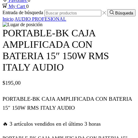
Favorites
0
My Cart
0
k panel
Entrada de búsqueda
Búsqueda
Inicio
AUDIO PROFESIONAL
k panel
PORTABLE-BK CAJA
k panel
AMPLIFICADA CON
BATERIA 15″ 150W RMS
k panel
ITALY AUDIO
k panel
$
195,00
 satın al
PORTABLE-BK CAJA AMPLIFICADA CON BATERIA
 satın al
15″ 150W RMS ITALY AUDIO
k panel
🔥 3 artículos vendidos en el último 3 horas
k panel