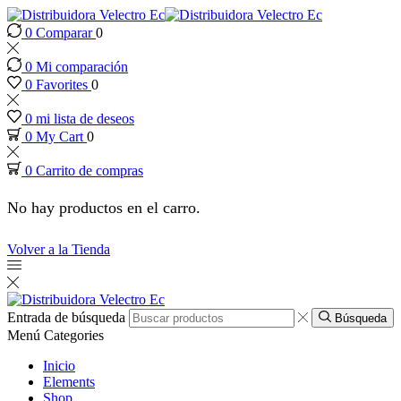
0
Comparar
0
k panel
0
Mi comparación
k panel
0
Favorites
0
0
mi lista de deseos
k paketleri
0
My Cart
0
0
Carrito de compras
k
No hay productos en el carro.
k
Volver a la Tienda
k
k
Entrada de búsqueda
Búsqueda
Menú
Categories
k
Inicio
Elements
Shop