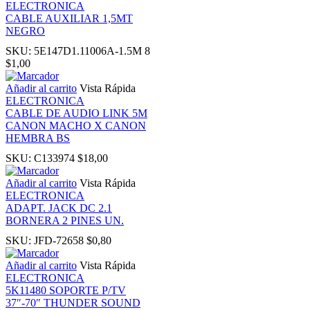
ELECTRONICA
k panel
CABLE AUXILIAR 1,5MT
NEGRO
k Panel
SKU:
5E147D1.11006A-1.5M 8
$
1,00
k
Añadir al carrito
Vista Rápida
ELECTRONICA
CABLE DE AUDIO LINK 5M
k
CANON MACHO X CANON
HEMBRA BS
k
SKU:
C133974
$
18,00
Añadir al carrito
Vista Rápida
k panel
ELECTRONICA
ADAPT. JACK DC 2.1
BORNERA 2 PINES UN.
k panel
SKU:
JFD-72658
$
0,80
k
Añadir al carrito
Vista Rápida
ELECTRONICA
5K11480 SOPORTE P/TV
k
37″-70″ THUNDER SOUND