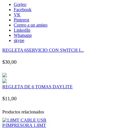
k panel
Gorjeo
Facebook
VK
k panel
Pinterest
Correo a un amigo
LinkedIn
k panel
Whatsapp
skype
k panel
REGLETA 6SERVICIO CON SWITCH I...
$
30,00
k panel
k panel
REGLETA DE 6 TOMAS DAYLITE
k panel
$
11,00
k panel
Productos relacionados
k panel