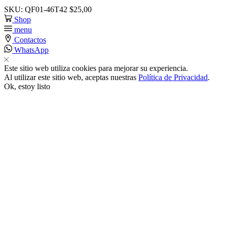
SKU:
QF01-46T42
$
25,00
klink
Shop
menu
Contactos
k
WhatsApp
Este sitio web utiliza cookies para mejorar su experiencia.
k
Al utilizar este sitio web, aceptas nuestras
Política de Privacidad
.
Ok, estoy listo
 satın al
k panel
k panel
k panel
k panel