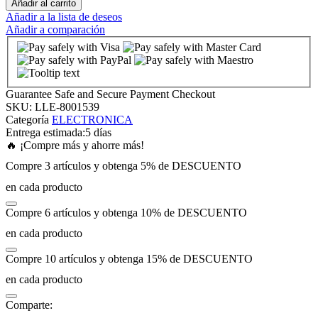
Añadir al carrito
Añadir a la lista de deseos
Añadir a comparación
k panel
k panel
Guarantee Safe and Secure Payment Checkout
k panel
SKU:
LLE-8001539
Categoría
ELECTRONICA
Entrega estimada:
5 días
k panel
🔥 ¡Compre más y ahorre más!
Compre 3 artículos y obtenga 5% de DESCUENTO
k panel
en cada producto
Compre 6 artículos y obtenga 10% de DESCUENTO
k panel
en cada producto
k panel
Compre 10 artículos y obtenga 15% de DESCUENTO
en cada producto
k panel
Comparte: