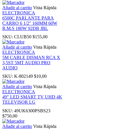
Añadir al carrito
Vista Rápida
ELECTRONICA
oku
6500C PARLANTE PARA
CARRO 6 1/2″ 160MM 60W
R.M.S 180W 92DB JBL
k Panel
SKU:
CLUB50
$
155,00
k Panel
Añadir al carrito
Vista Rápida
ELECTRONICA
5M CABLE DISMAN RCA X
k panel
3,5ST 5MT AUDIO PRO
AUDIO
Oku
SKU:
K-802149
$
10,00
Añadir al carrito
Vista Rápida
k
ELECTRONICA
49″ LED SMART TV UHD 4K
TELEVISOR LG
k panel
SKU:
49UK6300PSBS23
$
750,00
k panel
Añadir al carrito
Vista Rápida