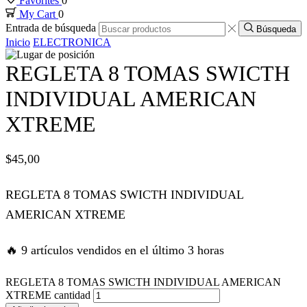
Favorites
0
My Cart
0
k panel
Entrada de búsqueda
Búsqueda
Inicio
ELECTRONICA
k panel
REGLETA 8 TOMAS SWICTH
k panel
INDIVIDUAL AMERICAN
XTREME
k panel
$
45,00
k panel
REGLETA 8 TOMAS SWICTH INDIVIDUAL
k panel
AMERICAN XTREME
k panel
🔥 9 artículos vendidos en el último 3 horas
 satın al
REGLETA 8 TOMAS SWICTH INDIVIDUAL AMERICAN
XTREME cantidad
 satın al