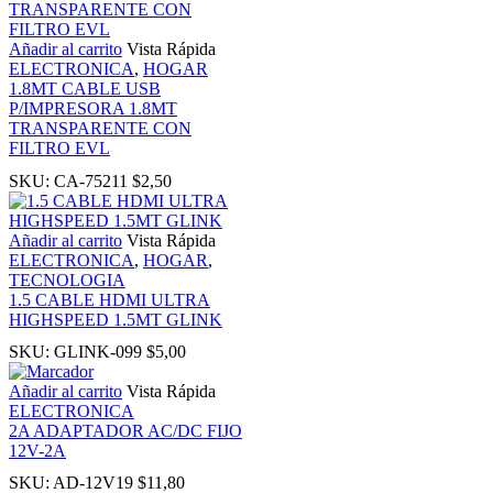
k panel
Añadir al carrito
Vista Rápida
ELECTRONICA
,
HOGAR
1.8MT CABLE USB
k panel
P/IMPRESORA 1.8MT
TRANSPARENTE CON
k panel
FILTRO EVL
SKU:
CA-75211
$
2,50
ti
Añadir al carrito
Vista Rápida
ELECTRONICA
,
HOGAR
,
k
TECNOLOGIA
1.5 CABLE HDMI ULTRA
k Panel
HIGHSPEED 1.5MT GLINK
SKU:
GLINK-099
$
5,00
k
Añadir al carrito
Vista Rápida
ELECTRONICA
2A ADAPTADOR AC/DC FIJO
k Panel
12V-2A
SKU:
AD-12V19
$
11,80
k