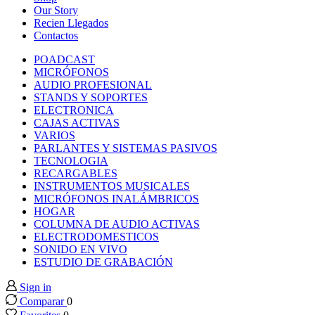
k panel
Our Story
Recien Llegados
Contactos
k panel
POADCAST
MICRÓFONOS
k panel
AUDIO PROFESIONAL
STANDS Y SOPORTES
ELECTRONICA
k panel
CAJAS ACTIVAS
VARIOS
PARLANTES Y SISTEMAS PASIVOS
k panel
TECNOLOGIA
RECARGABLES
INSTRUMENTOS MUSICALES
k panel
MICRÓFONOS INALÁMBRICOS
HOGAR
k panel
COLUMNA DE AUDIO ACTIVAS
ELECTRODOMESTICOS
SONIDO EN VIVO
k panel
ESTUDIO DE GRABACIÓN
Sign in
k panel
Comparar
0