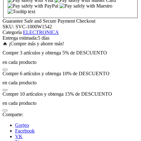
nk panel
Guarantee Safe and Secure Payment Checkout
SKU:
SVC-1000W1542
nk panel
Categoría
ELECTRONICA
Entrega estimada:
5 días
🔥 ¡Compre más y ahorre más!
nk panel
Compre 3 artículos y obtenga 5% de DESCUENTO
en cada producto
nk panel
Compre 6 artículos y obtenga 10% de DESCUENTO
nk panel
en cada producto
Compre 10 artículos y obtenga 15% de DESCUENTO
nk panel
en cada producto
nk panel
Comparte:
Gorjeo
nk panel
Facebook
VK