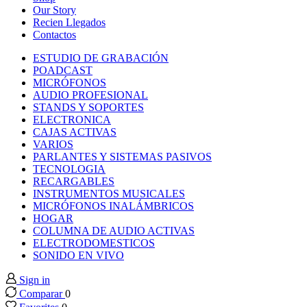
nk panel
Our Story
Recien Llegados
Contactos
nk panel
ESTUDIO DE GRABACIÓN
POADCAST
nk panel
MICRÓFONOS
AUDIO PROFESIONAL
STANDS Y SOPORTES
nk panel
ELECTRONICA
CAJAS ACTIVAS
VARIOS
nk panel
PARLANTES Y SISTEMAS PASIVOS
TECNOLOGIA
RECARGABLES
nk panel
INSTRUMENTOS MUSICALES
MICRÓFONOS INALÁMBRICOS
nk panel
HOGAR
COLUMNA DE AUDIO ACTIVAS
ELECTRODOMESTICOS
nk panel
SONIDO EN VIVO
Sign in
nk panel
Comparar
0