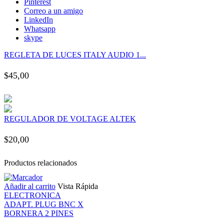
Pinterest
nk panel
Correo a un amigo
LinkedIn
Whatsapp
nk panel
skype
REGLETA DE LUCES ITALY AUDIO 1...
nk panel
$
45,00
nk panel
nk panel
REGULADOR DE VOLTAGE ALTEK
nk panel
$
20,00
nk panel
Productos relacionados
Añadir al carrito
Vista Rápida
nk panel
ELECTRONICA
ADAPT. PLUG BNC X
nk panel
BORNERA 2 PINES