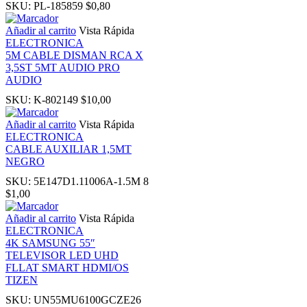
SKU:
PL-185859
$
0,80
nk panel
Añadir al carrito
Vista Rápida
ELECTRONICA
5M CABLE DISMAN RCA X
ati
3,5ST 5MT AUDIO PRO
AUDIO
nk
SKU:
K-802149
$
10,00
Añadir al carrito
Vista Rápida
nk Panel
ELECTRONICA
CABLE AUXILIAR 1,5MT
NEGRO
nk
SKU:
5E147D1.11006A-1.5M 8
$
1,00
nk Panel
Añadir al carrito
Vista Rápida
ELECTRONICA
oku
4K SAMSUNG 55″
TELEVISOR LED UHD
FLLAT SMART HDMI/OS
nk Panel
TIZEN
SKU:
UN55MU6100GCZE26
nk Panel