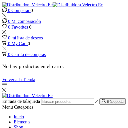
0
Comparar
0
nk panel
0
Mi comparación
nk panel
0
Favorites
0
0
mi lista de deseos
k paketleri
0
My Cart
0
0
Carrito de compras
nk
No hay productos en el carro.
nk
Volver a la Tienda
nk
nk
Entrada de búsqueda
Búsqueda
Menú
Categories
nk panel
Inicio
Elements
Shop