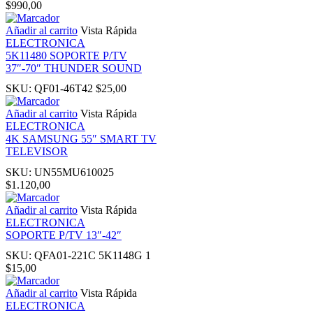
$
990,00
Añadir al carrito
Vista Rápida
nk panel
ELECTRONICA
5K11480 SOPORTE P/TV
37″-70″ THUNDER SOUND
 Oku
SKU:
QF01-46T42
$
25,00
nk
Añadir al carrito
Vista Rápida
ELECTRONICA
4K SAMSUNG 55″ SMART TV
nk panel
TELEVISOR
SKU:
UN55MU610025
nk panel
$
1.120,00
Añadir al carrito
Vista Rápida
nk panel
ELECTRONICA
SOPORTE P/TV 13″-42″
nk Panel
SKU:
QFA01-221C 5K1148G 1
$
15,00
nk
Añadir al carrito
Vista Rápida
ELECTRONICA