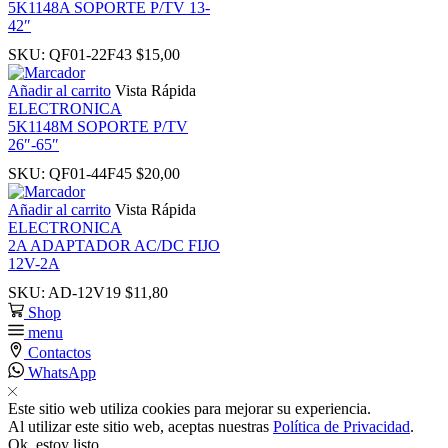
5K1148A SOPORTE P/TV 13-
nk
42″
SKU:
QF01-22F43
$
15,00
nk
Añadir al carrito
Vista Rápida
ELECTRONICA
nk panel
5K1148M SOPORTE P/TV
26″-65″
nk panel
SKU:
QF01-44F45
$
20,00
Añadir al carrito
Vista Rápida
nk
ELECTRONICA
2A ADAPTADOR AC/DC FIJO
12V-2A
nk
SKU:
AD-12V19
$
11,80
Shop
cklink
menu
Contactos
WhatsApp
nk
Este sitio web utiliza cookies para mejorar su experiencia.
Al utilizar este sitio web, aceptas nuestras
Política de Privacidad
.
nk
Ok, estoy listo