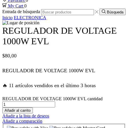
Favorites
0
My Cart
0
nk panel
Entrada de búsqueda
Búsqueda
Inicio
ELECTRONICA
nk panel
REGULADOR DE VOLTAGE
nk panel
1000W EVL
nk panel
$
80,00
nk panel
REGULADOR DE VOLTAGE 1000W EVL
k satın al
🔥 11 artículos vendidos en el último 3 horas
k satın al
REGULADOR DE VOLTAGE 1000W EVL cantidad
Añadir al carrito
nk panel
Añadir a la lista de deseos
Añadir a comparación
nk panel