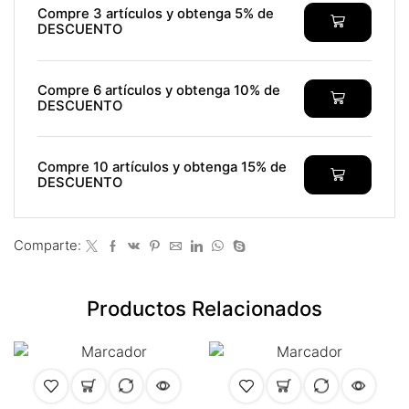
ink panel
Compre 3 artículos y obtenga 5% de
DESCUENTO
nk satın al
nk satın al
Compre 6 artículos y obtenga 10% de
DESCUENTO
ink panel
ink panel
Compre 10 artículos y obtenga 15% de
DESCUENTO
ink panel
ink panel
Comparte:
ink panel
Productos Relacionados
ink panel
ink panel
ink panel