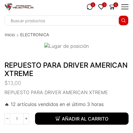
ink panel
0
0
0
ink panel
nk paketleri
Inicio
ELECTRONICA
ink
ink
REPUESTO PARA DRIVER AMERICAN
ink
XTREME
ink
$
13,00
ink panel
REPUESTO PARA DRIVER AMERICAN XTREME
🔥 12 artículos vendidos en el último 3 horas
ink panel
ink panel
AÑADIR AL CARRITO
ink panel