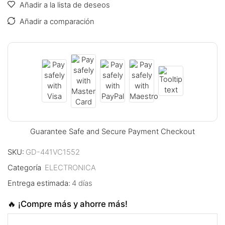
Añadir a la lista de deseos
ink panel
Añadir a comparación
ink panel
ink panel
ink panel
ink panel
ink panel
Guarantee Safe and Secure Payment Checkout
ink panel
SKU:
GD-441VC1552
ink panel
Categoría
ELECTRONICA
Entrega estimada:
4 días
ink panel
🔥 ¡Compre más y ahorre más!
ink panel