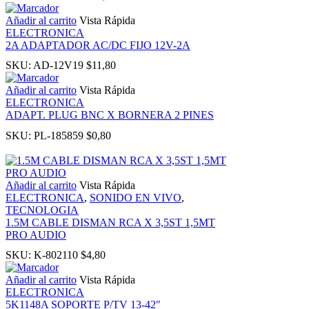
panel
Añadir al carrito
Vista Rápida
ELECTRONICA
2A ADAPTADOR AC/DC FIJO 12V-2A
SKU:
AD-12V19
$
11,80
Añadir al carrito
Vista Rápida
ELECTRONICA
ADAPT. PLUG BNC X BORNERA 2 PINES
Panel
SKU:
PL-185859
$
0,80
Añadir al carrito
Vista Rápida
ELECTRONICA
,
SONIDO EN VIVO
,
Panel
TECNOLOGIA
1.5M CABLE DISMAN RCA X 3,5ST 1,5MT
PRO AUDIO
u
SKU:
K-802110
$
4,80
Panel
Añadir al carrito
Vista Rápida
ELECTRONICA
5K1148A SOPORTE P/TV 13-42″
Panel