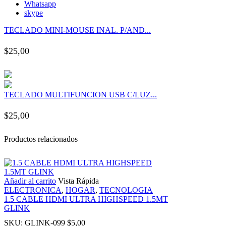
Whatsapp
panel
skype
TECLADO MINI-MOUSE INAL. P/AND...
panel
$
25,00
panel
panel
TECLADO MULTIFUNCION USB C/LUZ...
panel
$
25,00
panel
Productos relacionados
panel
Añadir al carrito
Vista Rápida
panel
ELECTRONICA
,
HOGAR
,
TECNOLOGIA
1.5 CABLE HDMI ULTRA HIGHSPEED 1.5MT
GLINK
panel
SKU:
GLINK-099
$
5,00