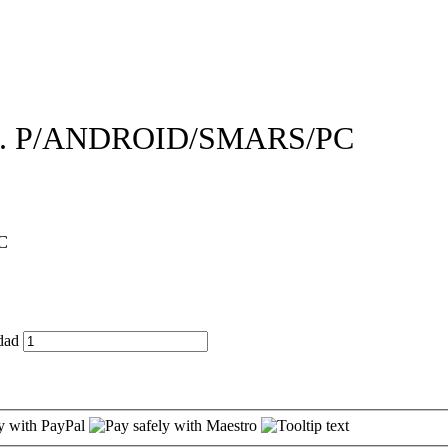
. P/ANDROID/SMARS/PC
C
dad