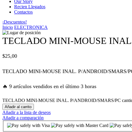
Our Story
Recien Llegados
panel
Contactos
¡Descuentos!
panel
Inicio
ELECTRONICA
panel
TECLADO MINI-MOUSE INAL
panel
$
25,00
panel
TECLADO MINI-MOUSE INAL. P/ANDROID/SMARS/P
atın al
🔥 9 artículos vendidos en el último 3 horas
atın al
TECLADO MINI-MOUSE INAL. P/ANDROID/SMARS/PC canti
Añadir al carrito
Añadir a la lista de deseos
panel
Añadir a comparación
panel