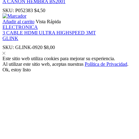
A CANON HEMBRA BS2001
SKU:
P052383
$
4,50
Añadir al carrito
Vista Rápida
ELECTRONICA
3 CABLE HDMI ULTRA HIGHSPEED 3MT
panel
GLINK
SKU:
GLINK-0920
$
8,00
panel
Este sitio web utiliza cookies para mejorar su experiencia.
Al utilizar este sitio web, aceptas nuestras
Política de Privacidad
.
Ok, estoy listo
link