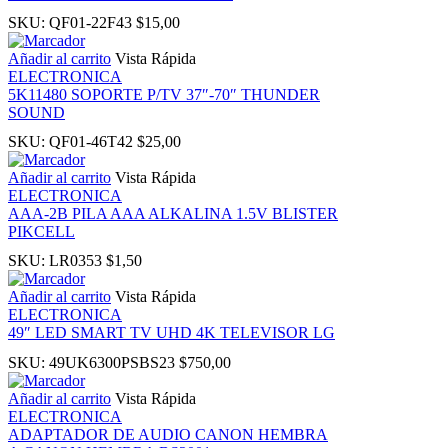
SKU:
QF01-22F43
$
15,00
panel
Añadir al carrito
Vista Rápida
ELECTRONICA
5K11480 SOPORTE P/TV 37″-70″ THUNDER
u
SOUND
SKU:
QF01-46T42
$
25,00
Añadir al carrito
Vista Rápida
ELECTRONICA
panel
AAA-2B PILA AAA ALKALINA 1.5V BLISTER
PIKCELL
panel
SKU:
LR0353
$
1,50
Añadir al carrito
Vista Rápida
panel
ELECTRONICA
49″ LED SMART TV UHD 4K TELEVISOR LG
Panel
SKU:
49UK6300PSBS23
$
750,00
Añadir al carrito
Vista Rápida
ELECTRONICA
ADAPTADOR DE AUDIO CANON HEMBRA