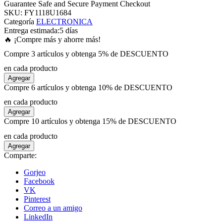
Guarantee Safe and Secure Payment Checkout
SKU:
FY1118U1684
Categoría
ELECTRONICA
panel
Entrega estimada:
5 días
🔥 ¡Compre más y ahorre más!
panel
Compre 3 artículos y obtenga 5% de DESCUENTO
en cada producto
panel
Agregar
Compre 6 artículos y obtenga 10% de DESCUENTO
panel
en cada producto
Agregar
Compre 10 artículos y obtenga 15% de DESCUENTO
panel
en cada producto
Agregar
panel
Comparte:
Gorjeo
panel
Facebook
VK
Pinterest
panel
Correo a un amigo
LinkedIn