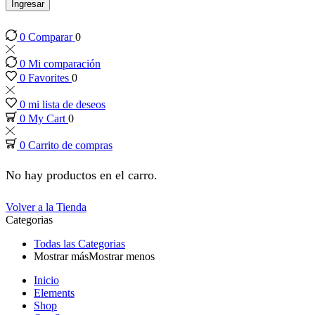
panel
Ingresar
0
Comparar
0
panel
0
Mi comparación
panel
0
Favorites
0
0
mi lista de deseos
panel
0
My Cart
0
0
Carrito de compras
panel
No hay productos en el carro.
panel
Volver a la Tienda
Categorias
panel
Todas las Categorias
Mostrar más
Mostrar menos
panel
Inicio
Elements
panel
Shop