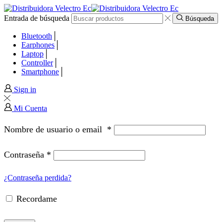
Entrada de búsqueda
panel
Búsqueda
Bluetooth
panel
Earphones
Laptop
Controller
paketleri
Smartphone
Sign in
Mi Cuenta
Nombre de usuario o email
*
Contraseña
*
¿Contraseña perdida?
Recordame
panel