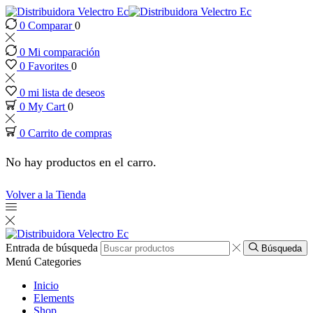
0
Comparar
0
 panel
0
Mi comparación
 panel
0
Favorites
0
0
mi lista de deseos
 paketleri
0
My Cart
0
0
Carrito de compras
No hay productos en el carro.
Volver a la Tienda
Entrada de búsqueda
Búsqueda
Menú
Categories
 panel
Inicio
Elements
Shop