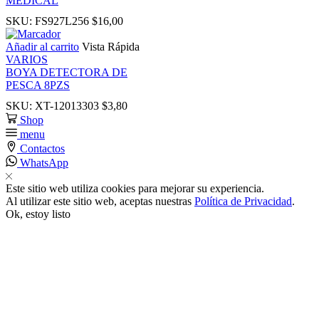
MEDICAL
SKU:
FS927L256
$
16,00
Añadir al carrito
Vista Rápida
VARIOS
BOYA DETECTORA DE
 panel
PESCA 8PZS
SKU:
XT-12013303
$
3,80
Shop
 panel
menu
Contactos
WhatsApp
Este sitio web utiliza cookies para mejorar su experiencia.
Al utilizar este sitio web, aceptas nuestras
Política de Privacidad
.
Ok, estoy listo
klink