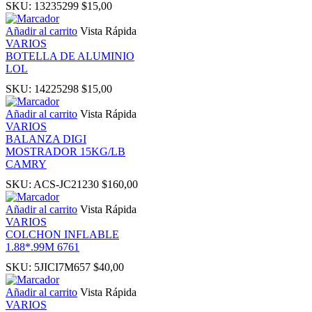
SKU:
13235299
$
15,00
 panel
Añadir al carrito
Vista Rápida
VARIOS
BOTELLA DE ALUMINIO
i
LOL
SKU:
14225298
$
15,00
Añadir al carrito
Vista Rápida
VARIOS
 Panel
BALANZA DIGI
MOSTRADOR 15KG/LB
CAMRY
SKU:
ACS-JC21230
$
160,00
 Panel
Añadir al carrito
Vista Rápida
VARIOS
COLCHON INFLABLE
ku
1.88*.99M 6761
SKU:
5JICI7M657
$
40,00
 Panel
Añadir al carrito
Vista Rápida
VARIOS
 Panel