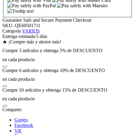
 panel
Guarantee Safe and Secure Payment Checkout
SKU:
QE60501711
 panel
Categoría
VARIOS
Entrega estimada:
5 días
🔥 ¡Compre más y ahorre más!
 panel
Compre 3 artículos y obtenga 5% de DESCUENTO
en cada producto
 panel
Compre 6 artículos y obtenga 10% de DESCUENTO
 panel
en cada producto
Compre 10 artículos y obtenga 15% de DESCUENTO
 panel
en cada producto
 panel
Comparte:
Gorjeo
 panel
Facebook
VK