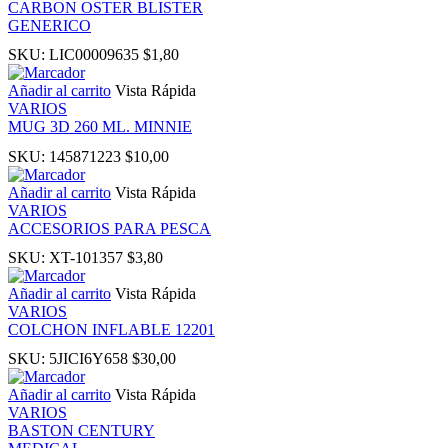
CARBON OSTER BLISTER
GENERICO
 panel
SKU:
LIC00009635
$
1,80
Añadir al carrito
Vista Rápida
ku
VARIOS
MUG 3D 260 ML. MINNIE
SKU:
145871223
$
10,00
Añadir al carrito
Vista Rápida
 panel
VARIOS
ACCESORIOS PARA PESCA
 panel
SKU:
XT-101357
$
3,80
Añadir al carrito
Vista Rápida
 panel
VARIOS
COLCHON INFLABLE 12201
SKU:
5JICI6Y658
$
30,00
 Panel
Añadir al carrito
Vista Rápida
VARIOS
BASTON CENTURY