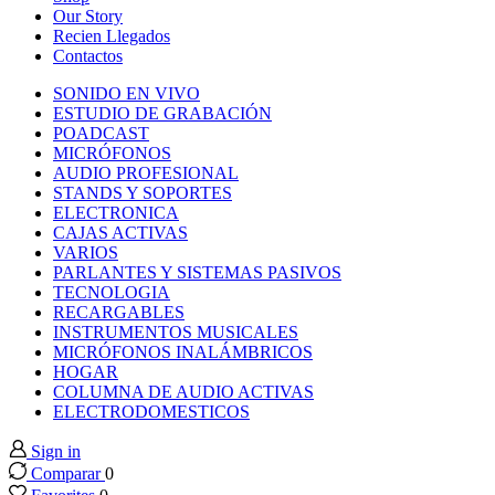
 panel
Our Story
Recien Llegados
Contactos
 panel
SONIDO EN VIVO
ESTUDIO DE GRABACIÓN
 panel
POADCAST
MICRÓFONOS
AUDIO PROFESIONAL
 panel
STANDS Y SOPORTES
ELECTRONICA
CAJAS ACTIVAS
 panel
VARIOS
PARLANTES Y SISTEMAS PASIVOS
TECNOLOGIA
 panel
RECARGABLES
INSTRUMENTOS MUSICALES
 panel
MICRÓFONOS INALÁMBRICOS
HOGAR
COLUMNA DE AUDIO ACTIVAS
 panel
ELECTRODOMESTICOS
Sign in
 panel
Comparar
0