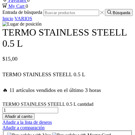
Favorites
0
My Cart
0
 panel
Entrada de búsqueda
Búsqueda
Inicio
VARIOS
 panel
TERMO STAINLESS STEELL
 panel
0.5 L
 panel
$
15,00
 panel
TERMO STAINLESS STEELL 0.5 L
satın al
🔥 11 artículos vendidos en el último 3 horas
satın al
TERMO STAINLESS STEELL 0.5 L cantidad
Añadir al carrito
 panel
Añadir a la lista de deseos
Añadir a comparación
 panel