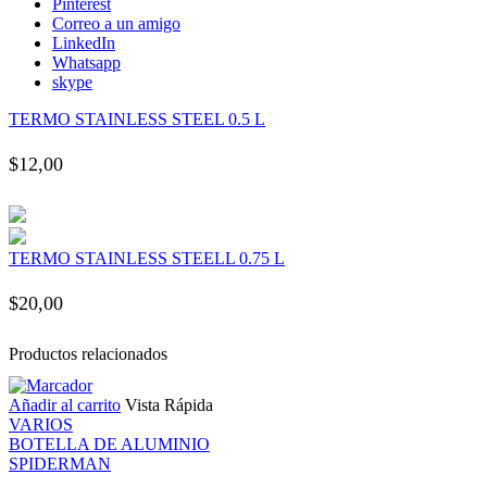
Pinterest
 panel
Correo a un amigo
LinkedIn
Whatsapp
 panel
skype
TERMO STAINLESS STEEL 0.5 L
 panel
$
12,00
 panel
 panel
TERMO STAINLESS STEELL 0.75 L
 panel
$
20,00
 panel
Productos relacionados
Añadir al carrito
Vista Rápida
 panel
VARIOS
BOTELLA DE ALUMINIO
 panel
SPIDERMAN