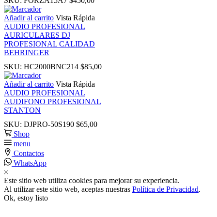
SKU:
FORZA15A7
$
450,00
nk
Añadir al carrito
Vista Rápida
AUDIO PROFESIONAL
nk
AURICULARES DJ
PROFESIONAL CALIDAD
BEHRINGER
k panel
SKU:
HC2000BNC214
$
85,00
k panel
Añadir al carrito
Vista Rápida
AUDIO PROFESIONAL
AUDIFONO PROFESIONAL
nk
STANTON
SKU:
DJPRO-50S190
$
65,00
nk
Shop
menu
Contactos
cklink
WhatsApp
Este sitio web utiliza cookies para mejorar su experiencia.
nk
Al utilizar este sitio web, aceptas nuestras
Política de Privacidad
.
Ok, estoy listo
nk