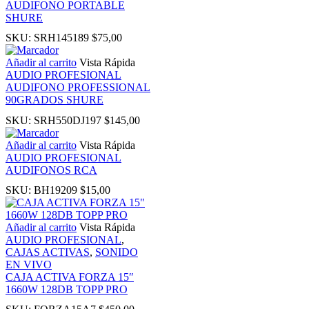
AUDIFONO PORTABLE
SHURE
k panel
SKU:
SRH145189
$
75,00
Añadir al carrito
Vista Rápida
Oku
AUDIO PROFESIONAL
AUDIFONO PROFESSIONAL
90GRADOS SHURE
nk
SKU:
SRH550DJ197
$
145,00
k panel
Añadir al carrito
Vista Rápida
AUDIO PROFESIONAL
AUDIFONOS RCA
k panel
SKU:
BH19209
$
15,00
k panel
Añadir al carrito
Vista Rápida
AUDIO PROFESIONAL
,
k Panel
CAJAS ACTIVAS
,
SONIDO
EN VIVO
CAJA ACTIVA FORZA 15″
nk
1660W 128DB TOPP PRO