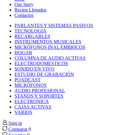
k panel
Our Story
Recien Llegados
Contactos
k panel
PARLANTES Y SISTEMAS PASIVOS
TECNOLOGIA
k panel
RECARGABLES
INSTRUMENTOS MUSICALES
MICRÓFONOS INALÁMBRICOS
k panel
HOGAR
COLUMNA DE AUDIO ACTIVAS
ELECTRODOMESTICOS
k panel
SONIDO EN VIVO
ESTUDIO DE GRABACIÓN
POADCAST
k panel
MICRÓFONOS
AUDIO PROFESIONAL
k panel
STANDS Y SOPORTES
ELECTRONICA
CAJAS ACTIVAS
k panel
VARIOS
Sign in
k panel
Comparar
0