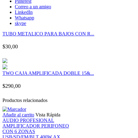
Pinterest
k panel
Correo a un amigo
LinkedIn
Whatsapp
k panel
skype
TUBO METALICO PARA BAJOS CON R...
k panel
$
30,00
k panel
k panel
TWO CAJA AMPLIFICADA DOBLE 15&...
k panel
$
290,00
k panel
Productos relacionados
Añadir al carrito
Vista Rápida
k panel
AUDIO PROFESIONAL
AMPLIFICADOR PERIFONEO
k panel
CON 6 ZONAS
USB/SD/FM/BLT 400W AX