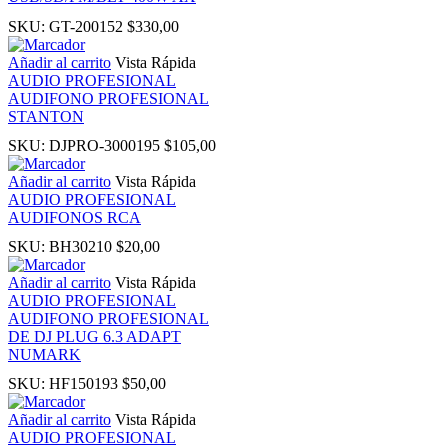
SKU:
GT-200152
$
330,00
k panel
Añadir al carrito
Vista Rápida
AUDIO PROFESIONAL
ati
AUDIFONO PROFESIONAL
STANTON
nk
SKU:
DJPRO-3000195
$
105,00
Añadir al carrito
Vista Rápida
k Panel
AUDIO PROFESIONAL
AUDIFONOS RCA
nk
SKU:
BH30210
$
20,00
Añadir al carrito
Vista Rápida
k Panel
AUDIO PROFESIONAL
AUDIFONO PROFESIONAL
DE DJ PLUG 6.3 ADAPT
oku
NUMARK
SKU:
HF150193
$
50,00
k Panel
Añadir al carrito
Vista Rápida
AUDIO PROFESIONAL
k Panel