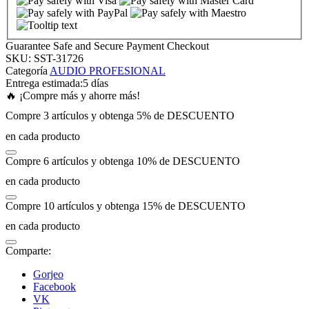
k panel
Guarantee Safe and Secure Payment Checkout
SKU:
SST-31726
k panel
Categoría
AUDIO PROFESIONAL
Entrega estimada:
5 días
🔥 ¡Compre más y ahorre más!
k panel
Compre 3 artículos y obtenga 5% de DESCUENTO
en cada producto
k panel
Compre 6 artículos y obtenga 10% de DESCUENTO
k panel
en cada producto
Compre 10 artículos y obtenga 15% de DESCUENTO
k panel
en cada producto
k panel
Comparte:
Gorjeo
k panel
Facebook
VK