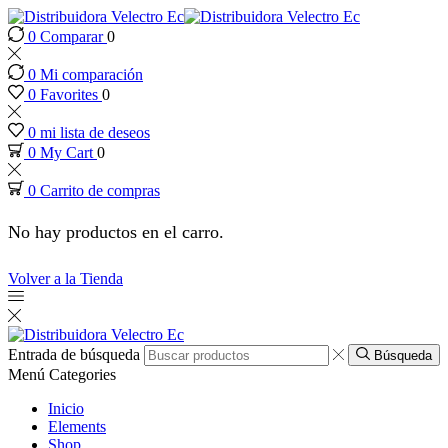
0
Comparar
0
k panel
0
Mi comparación
k panel
0
Favorites
0
0
mi lista de deseos
k paketleri
0
My Cart
0
0
Carrito de compras
nk
No hay productos en el carro.
nk
Volver a la Tienda
nk
nk
Entrada de búsqueda
Búsqueda
Menú
Categories
k panel
Inicio
Elements
Shop