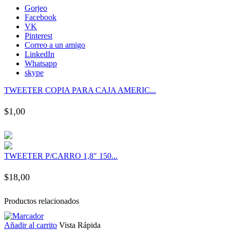
nk panel
Gorjeo
Facebook
VK
nk panel
Pinterest
Correo a un amigo
LinkedIn
nk panel
Whatsapp
skype
nk panel
TWEETER COPIA PARA CAJA AMERIC...
$
1,00
nk panel
nk panel
TWEETER P/CARRO 1,8″ 150...
nk panel
$
18,00
nk panel
Productos relacionados
nk panel
Añadir al carrito
Vista Rápida