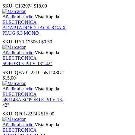
SKU:
C133974
$
18,00
nk panel
Añadir al carrito
Vista Rápida
ELECTRONICA
ADAPTADOR 2 JACK RCA X
 Oku
PLUG 6,3 MONO
SKU:
HY1.175063
$
0,50
ink
Añadir al carrito
Vista Rápida
ELECTRONICA
nk panel
SOPORTE P/TV 13″-42″
SKU:
QFA01-221C 5K1148G 1
nk panel
$
15,00
Añadir al carrito
Vista Rápida
nk panel
ELECTRONICA
5K1148A SOPORTE P/TV 13-
42″
ink Panel
SKU:
QF01-22F43
$
15,00
ink
Añadir al carrito
Vista Rápida
ELECTRONICA