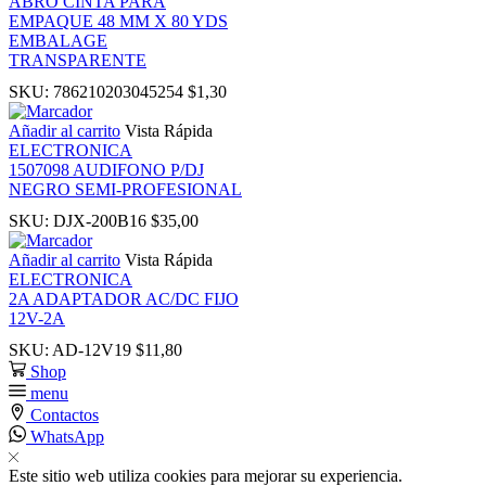
ABRO CINTA PARA
ink
EMPAQUE 48 MM X 80 YDS
EMBALAGE
TRANSPARENTE
ink
SKU:
786210203045254
$
1,30
nk panel
Añadir al carrito
Vista Rápida
ELECTRONICA
1507098 AUDIFONO P/DJ
nk panel
NEGRO SEMI-PROFESIONAL
SKU:
DJX-200B16
$
35,00
ink
Añadir al carrito
Vista Rápida
ELECTRONICA
ink
2A ADAPTADOR AC/DC FIJO
12V-2A
SKU:
AD-12V19
$
11,80
acklink
Shop
menu
ink
Contactos
WhatsApp
ink
Este sitio web utiliza cookies para mejorar su experiencia.