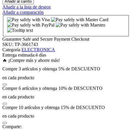
Añadir al carrito
Añadir a la lista de deseos
Añadir a comparación
nk panel
nk panel
Guarantee Safe and Secure Payment Checkout
nk panel
SKU:
TP-3661743
Categoría
ELECTRONICA
Entrega estimada:
4 días
nk panel
🔥 ¡Compre más y ahorre más!
Compre 3 artículos y obtenga 5% de DESCUENTO
nk panel
en cada producto
Compre 6 artículos y obtenga 10% de DESCUENTO
nk panel
en cada producto
nk panel
Compre 10 artículos y obtenga 15% de DESCUENTO
en cada producto
nk panel
Comparte: