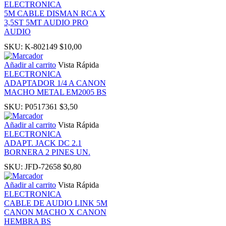
ELECTRONICA
5M CABLE DISMAN RCA X
nk panel
3,5ST 5MT AUDIO PRO
AUDIO
nati
SKU:
K-802149
$
10,00
Añadir al carrito
Vista Rápida
ink
ELECTRONICA
ADAPTADOR 1/4 A CANON
MACHO METAL EM2005 BS
ink Panel
SKU:
P0517361
$
3,50
ink
Añadir al carrito
Vista Rápida
ELECTRONICA
ADAPT. JACK DC 2.1
ink Panel
BORNERA 2 PINES UN.
SKU:
JFD-72658
$
0,80
 oku
Añadir al carrito
Vista Rápida
ELECTRONICA
ink Panel
CABLE DE AUDIO LINK 5M
CANON MACHO X CANON
HEMBRA BS
ink Panel