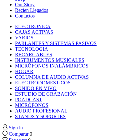
nk panel
Our Story
Recien Llegados
Contactos
nk panel
ELECTRONICA
CAJAS ACTIVAS
nk panel
VARIOS
PARLANTES Y SISTEMAS PASIVOS
TECNOLOGIA
nk panel
RECARGABLES
INSTRUMENTOS MUSICALES
MICRÓFONOS INALÁMBRICOS
nk panel
HOGAR
COLUMNA DE AUDIO ACTIVAS
ELECTRODOMESTICOS
nk panel
SONIDO EN VIVO
ESTUDIO DE GRABACIÓN
nk panel
POADCAST
MICRÓFONOS
AUDIO PROFESIONAL
nk panel
STANDS Y SOPORTES
Sign in
nk panel
Comparar
0