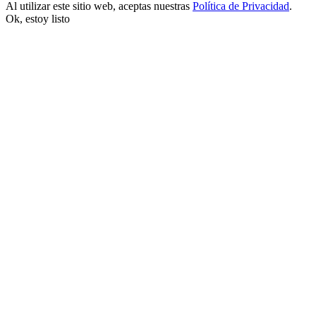
Al utilizar este sitio web, aceptas nuestras
Política de Privacidad
.
Ok, estoy listo
nk satın al
nk panel
nk panel
nk panel
nk panel
nk panel
nk panel
nk panel