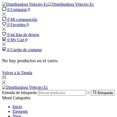
0
Comparar
0
nk panel
0
Mi comparación
nk panel
0
Favorites
0
0
mi lista de deseos
nk paketleri
0
My Cart
0
0
Carrito de compras
ink
No hay productos en el carro.
ink
Volver a la Tienda
ink
ink
Entrada de búsqueda
Búsqueda
Menú
Categories
nk panel
Inicio
Elements
Shop