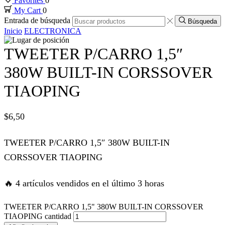
Favorites
0
My Cart
0
nk panel
Entrada de búsqueda
Búsqueda
Inicio
ELECTRONICA
nk panel
TWEETER P/CARRO 1,5″
nk panel
380W BUILT-IN CORSSOVER
TIAOPING
nk panel
$
6,50
nk panel
TWEETER P/CARRO 1,5″ 380W BUILT-IN
nk satın al
CORSSOVER TIAOPING
nk satın al
🔥 4 artículos vendidos en el último 3 horas
nk panel
TWEETER P/CARRO 1,5" 380W BUILT-IN CORSSOVER
TIAOPING cantidad
nk panel