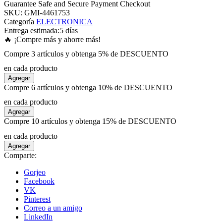
Guarantee Safe and Secure Payment Checkout
SKU:
GMI-4461753
Categoría
ELECTRONICA
 panel
Entrega estimada:
5 días
🔥 ¡Compre más y ahorre más!
 panel
Compre 3 artículos y obtenga 5% de DESCUENTO
en cada producto
 panel
Agregar
Compre 6 artículos y obtenga 10% de DESCUENTO
 panel
en cada producto
Agregar
Compre 10 artículos y obtenga 15% de DESCUENTO
 panel
en cada producto
Agregar
 panel
Comparte:
Gorjeo
 panel
Facebook
VK
Pinterest
 panel
Correo a un amigo
LinkedIn