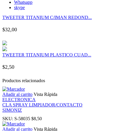
Whatsapp
 panel
skype
TWEETER TITANIUM C/IMAN REDOND...
 panel
$
32,00
 panel
 panel
TWEETER TITANIUM PLASTICO CUAD...
 panel
$
2,50
 panel
Productos relacionados
 panel
Añadir al carrito
Vista Rápida
ELECTRONICA
CLA SPRAY LIMPIADOR/CONTACTO
 panel
SIMONIZ
SKU:
S-58035
$
8,50
 panel
Añadir al carrito
Vista Rápida