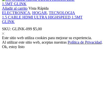
Añadir al carrito
Vista Rápida
ELECTRONICA
,
HOGAR
,
TECNOLOGIA
1.5 CABLE HDMI ULTRA HIGHSPEED 1.5MT
GLINK
SKU:
GLINK-099
$
5,00
 panel
Este sitio web utiliza cookies para mejorar su experiencia.
Al utilizar este sitio web, aceptas nuestras
Política de Privacidad
.
 panel
Ok, estoy listo
klink