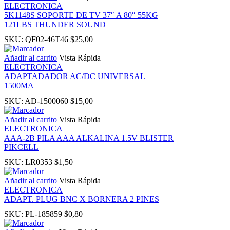
ELECTRONICA
 panel
5K1148S SOPORTE DE TV 37″ A 80″ 55KG
121LBS THUNDER SOUND
SKU:
QF02-46T46
$
25,00
i
Añadir al carrito
Vista Rápida
ELECTRONICA
ADAPTADADOR AC/DC UNIVERSAL
1500MA
 Panel
SKU:
AD-1500060
$
15,00
Añadir al carrito
Vista Rápida
ELECTRONICA
AAA-2B PILA AAA ALKALINA 1.5V BLISTER
PIKCELL
 Panel
SKU:
LR0353
$
1,50
ku
Añadir al carrito
Vista Rápida
ELECTRONICA
ADAPT. PLUG BNC X BORNERA 2 PINES
 Panel
SKU:
PL-185859
$
0,80
 Panel