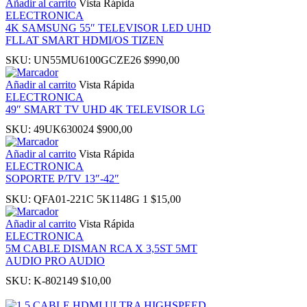
Añadir al carrito
Vista Rápida
ELECTRONICA
4K SAMSUNG 55″ TELEVISOR LED UHD
 panel
FLLAT SMART HDMI/OS TIZEN
SKU:
UN55MU6100GCZE26
$
990,00
ku
Añadir al carrito
Vista Rápida
ELECTRONICA
49″ SMART TV UHD 4K TELEVISOR LG
SKU:
49UK630024
$
900,00
 panel
Añadir al carrito
Vista Rápida
ELECTRONICA
 panel
SOPORTE P/TV 13″-42″
SKU:
QFA01-221C 5K1148G 1
$
15,00
 panel
Añadir al carrito
Vista Rápida
ELECTRONICA
 Panel
5M CABLE DISMAN RCA X 3,5ST 5MT
AUDIO PRO AUDIO
SKU:
K-802149
$
10,00