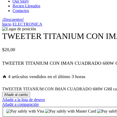
Our Story
Recien Llegados
 panel
Contactos
¡Descuentos!
 panel
Inicio
ELECTRONICA
 panel
TWEETER TITANIUM CON I
 panel
$
20,00
 panel
TWEETER TITANIUM CON IMAN CUADRADO 600W 
satın al
🔥 4 artículos vendidos en el último 3 horas
satın al
TWEETER TITANIUM CON IMAN CUADRADO 600W GMI can
Añadir al carrito
Añadir a la lista de deseos
 panel
Añadir a comparación
 panel