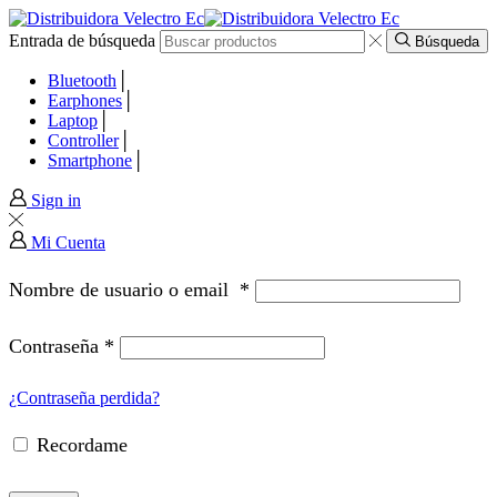
Entrada de búsqueda
 panel
Búsqueda
Bluetooth
 panel
Earphones
Laptop
Controller
paketleri
Smartphone
Sign in
Mi Cuenta
Nombre de usuario o email
*
Contraseña
*
¿Contraseña perdida?
Recordame
 panel