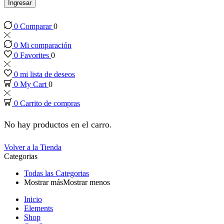
 panel
Ingresar
0
Comparar
0
 panel
0
Mi comparación
 panel
0
Favorites
0
0
mi lista de deseos
 panel
0
My Cart
0
0
Carrito de compras
 panel
No hay productos en el carro.
 panel
Volver a la Tienda
Categorias
 panel
Todas las Categorias
Mostrar más
Mostrar menos
 panel
Inicio
Elements
 panel
Shop