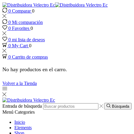
0
Comparar
0
nk panel
0
Mi comparación
nk panel
0
Favorites
0
0
mi lista de deseos
k paketleri
0
My Cart
0
0
Carrito de compras
nk
No hay productos en el carro.
nk
Volver a la Tienda
nk
nk
Entrada de búsqueda
Búsqueda
Menú
Categories
nk panel
Inicio
Elements
Shop