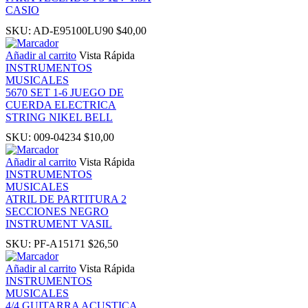
CASIO
nk panel
SKU:
AD-E95100LU90
$
40,00
Añadir al carrito
Vista Rápida
ati
INSTRUMENTOS
MUSICALES
nk
5670 SET 1-6 JUEGO DE
CUERDA ELECTRICA
STRING NIKEL BELL
nk Panel
SKU:
009-04234
$
10,00
Añadir al carrito
Vista Rápida
nk
INSTRUMENTOS
MUSICALES
nk Panel
ATRIL DE PARTITURA 2
SECCIONES NEGRO
INSTRUMENT VASIL
oku
SKU:
PF-A15171
$
26,50
Añadir al carrito
Vista Rápida
nk Panel
INSTRUMENTOS
MUSICALES
nk Panel
4/4 GUITARRA ACUSTICA