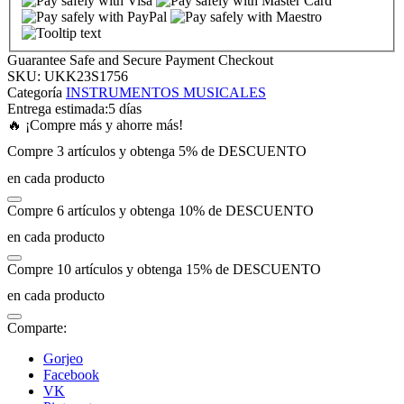
nk panel
Guarantee Safe and Secure Payment Checkout
SKU:
UKK23S1756
nk panel
Categoría
INSTRUMENTOS MUSICALES
Entrega estimada:
5 días
🔥 ¡Compre más y ahorre más!
nk panel
Compre 3 artículos y obtenga 5% de DESCUENTO
en cada producto
nk panel
Compre 6 artículos y obtenga 10% de DESCUENTO
nk panel
en cada producto
Compre 10 artículos y obtenga 15% de DESCUENTO
nk panel
en cada producto
nk panel
Comparte:
Gorjeo
nk panel
Facebook
VK