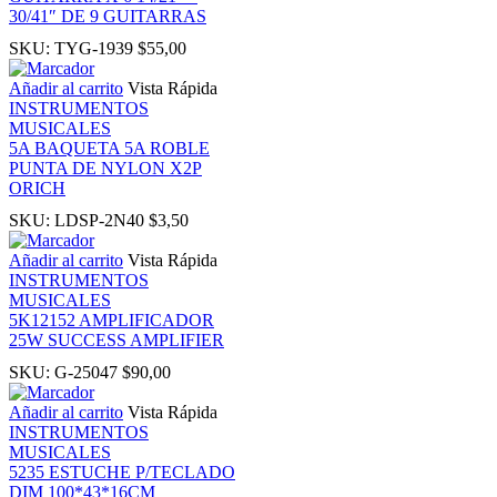
30/41″ DE 9 GUITARRAS
nk
SKU:
TYG-1939
$
55,00
nk
Añadir al carrito
Vista Rápida
INSTRUMENTOS
MUSICALES
nk panel
5A BAQUETA 5A ROBLE
PUNTA DE NYLON X2P
ORICH
nk panel
SKU:
LDSP-2N40
$
3,50
nk
Añadir al carrito
Vista Rápida
INSTRUMENTOS
MUSICALES
nk
5K12152 AMPLIFICADOR
25W SUCCESS AMPLIFIER
cklink
SKU:
G-25047
$
90,00
Añadir al carrito
Vista Rápida
nk
INSTRUMENTOS
MUSICALES
5235 ESTUCHE P/TECLADO
nk
DIM 100*43*16CM