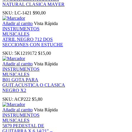
NATURAL CLASICA MAYER
SKU:
LC-1421
$
90,00
nk panel
Añadir al carrito
Vista Rápida
INSTRUMENTOS
 Oku
MUSICALES
ATRIL NEGRO 712 DOS
SECCIONES CON ESTUCHE
nk
SKU:
5K1219172
$
15,00
nk panel
Añadir al carrito
Vista Rápida
INSTRUMENTOS
MUSICALES
nk panel
B01 GOTA PARA
GUIT.ACUSTICA O CLASICA
NEGRO X2
nk panel
SKU:
ACP222
$
5,80
nk Panel
Añadir al carrito
Vista Rápida
INSTRUMENTOS
MUSICALES
nk
5879 PEDESTAL DE
GUITARRA X 6 14/21″ –