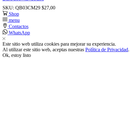
SKU:
QB03CM29
$
27,00
k satın al
Shop
menu
Contactos
nk panel
WhatsApp
nk panel
Este sitio web utiliza cookies para mejorar su experiencia.
Al utilizar este sitio web, aceptas nuestras
Política de Privacidad
.
Ok, estoy listo
nk panel
nk panel
nk panel
nk panel
nk panel