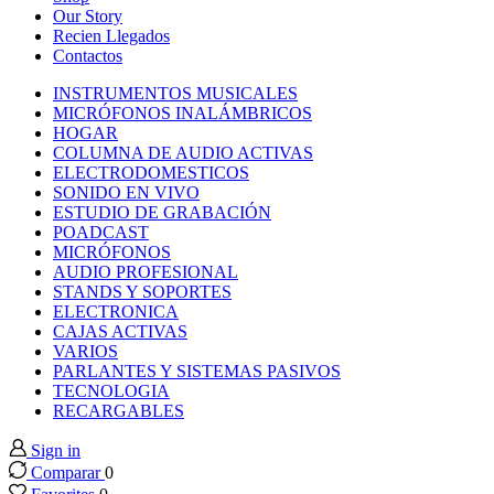
nk panel
Our Story
Recien Llegados
Contactos
nk panel
INSTRUMENTOS MUSICALES
MICRÓFONOS INALÁMBRICOS
nk panel
HOGAR
COLUMNA DE AUDIO ACTIVAS
ELECTRODOMESTICOS
nk panel
SONIDO EN VIVO
ESTUDIO DE GRABACIÓN
POADCAST
nk panel
MICRÓFONOS
AUDIO PROFESIONAL
STANDS Y SOPORTES
nk panel
ELECTRONICA
CAJAS ACTIVAS
nk panel
VARIOS
PARLANTES Y SISTEMAS PASIVOS
TECNOLOGIA
nk panel
RECARGABLES
Sign in
nk panel
Comparar
0