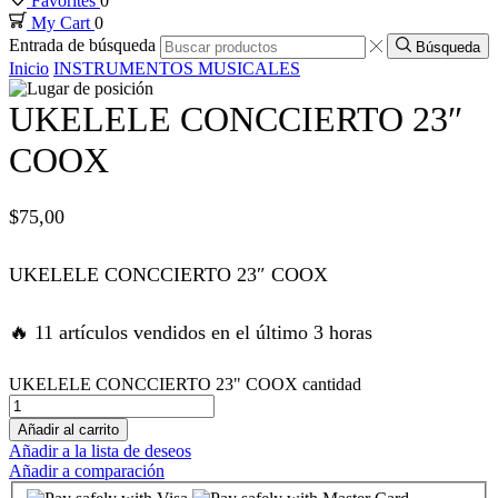
Favorites
0
My Cart
0
nk panel
Entrada de búsqueda
Búsqueda
Inicio
INSTRUMENTOS MUSICALES
nk panel
UKELELE CONCCIERTO 23″
nk panel
COOX
nk panel
$
75,00
nk panel
UKELELE CONCCIERTO 23″ COOX
k satın al
🔥 11 artículos vendidos en el último 3 horas
k satın al
UKELELE CONCCIERTO 23" COOX cantidad
Añadir al carrito
nk panel
Añadir a la lista de deseos
Añadir a comparación
nk panel