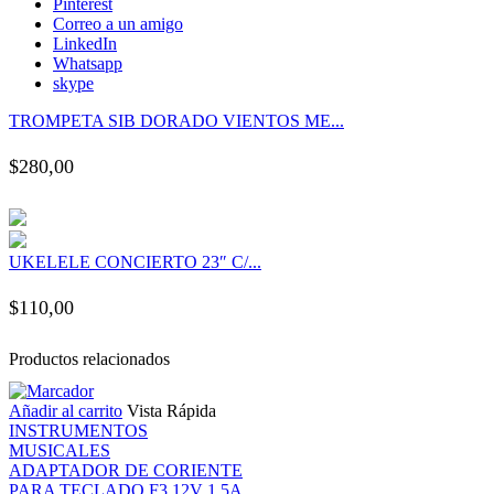
Pinterest
nk panel
Correo a un amigo
LinkedIn
Whatsapp
nk panel
skype
TROMPETA SIB DORADO VIENTOS ME...
nk panel
$
280,00
nk panel
nk panel
UKELELE CONCIERTO 23″ C/...
nk panel
$
110,00
nk panel
Productos relacionados
Añadir al carrito
Vista Rápida
nk panel
INSTRUMENTOS
MUSICALES
nk panel
ADAPTADOR DE CORIENTE
PARA TECLADO F3 12V 1.5A