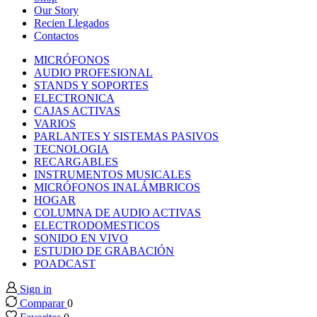
k panel
Our Story
Recien Llegados
Contactos
k panel
MICRÓFONOS
AUDIO PROFESIONAL
k panel
STANDS Y SOPORTES
ELECTRONICA
CAJAS ACTIVAS
k panel
VARIOS
PARLANTES Y SISTEMAS PASIVOS
TECNOLOGIA
k panel
RECARGABLES
INSTRUMENTOS MUSICALES
MICRÓFONOS INALÁMBRICOS
k panel
HOGAR
COLUMNA DE AUDIO ACTIVAS
k panel
ELECTRODOMESTICOS
SONIDO EN VIVO
ESTUDIO DE GRABACIÓN
k panel
POADCAST
Sign in
k panel
Comparar
0