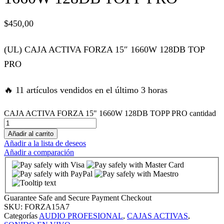
k panel
$
450,00
k panel
(UL) CAJA ACTIVA FORZA 15″ 1660W 128DB TOP
PRO
k panel
🔥 11 artículos vendidos en el último 3 horas
k panel
CAJA ACTIVA FORZA 15" 1660W 128DB TOPP PRO cantidad
k panel
Añadir al carrito
Añadir a la lista de deseos
k panel
Añadir a comparación
k panel
Guarantee Safe and Secure Payment Checkout
k panel
SKU:
FORZA15A7
Categorías
AUDIO PROFESIONAL
,
CAJAS ACTIVAS
,