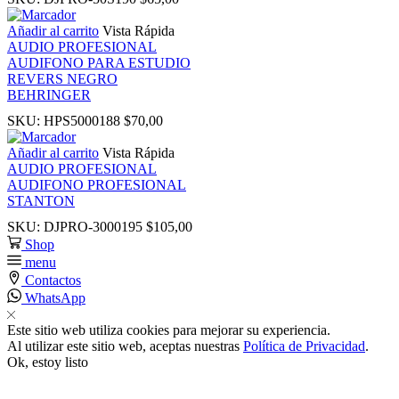
k satın al
Añadir al carrito
Vista Rápida
AUDIO PROFESIONAL
AUDIFONO PARA ESTUDIO
k panel
REVERS NEGRO
BEHRINGER
SKU:
HPS5000188
$
70,00
k panel
Añadir al carrito
Vista Rápida
AUDIO PROFESIONAL
k panel
AUDIFONO PROFESIONAL
STANTON
k panel
SKU:
DJPRO-3000195
$
105,00
Shop
k panel
menu
Contactos
WhatsApp
k panel
Este sitio web utiliza cookies para mejorar su experiencia.
Al utilizar este sitio web, aceptas nuestras
Política de Privacidad
.
k panel
Ok, estoy listo