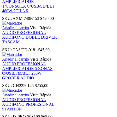
AMPLIFICADOR
k
T/CONSOLA C/USB/SD/BLT
480W 7CH AX
k
SKU:
AXM-740B153
$
420,00
Añadir al carrito
Vista Rápida
k panel
AUDIO PROFESIONAL
AUDIFONO DOBLE DRIVER
TASCAM
k panel
SKU:
TAS/TD-9181
$
45,00
k
Añadir al carrito
Vista Rápida
AUDIO PROFESIONAL
AMPLIFICADOR 5 ZONAS
k
C/USB/FM/BLT 250W
GROBER AUDIO
cklink
SKU:
GH2250145
$
255,00
Añadir al carrito
Vista Rápida
k
AUDIO PROFESIONAL
AUDIFONO PROFESIONAL
STANTON
k
SKU:
DJPRO-50S190
$
65,00