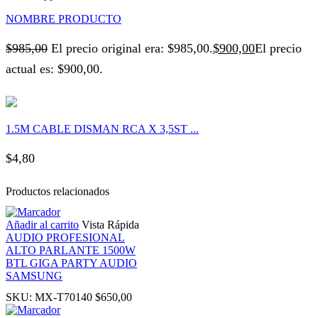
NOMBRE PRODUCTO
k panel
$
985,00
El precio original era: $985,00.
$
900,00
El precio
ti
actual es: $900,00.
k
1.5M CABLE DISMAN RCA X 3,5ST ...
k Panel
$
4,80
k
Productos relacionados
k Panel
Añadir al carrito
Vista Rápida
AUDIO PROFESIONAL
oku
ALTO PARLANTE 1500W
BTL GIGA PARTY AUDIO
SAMSUNG
k Panel
SKU:
MX-T70140
$
650,00
k Panel