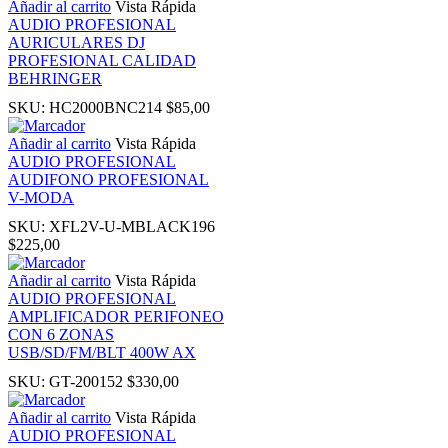
Añadir al carrito
Vista Rápida
AUDIO PROFESIONAL
AURICULARES DJ
k panel
PROFESIONAL CALIDAD
BEHRINGER
Oku
SKU:
HC2000BNC214
$
85,00
Añadir al carrito
Vista Rápida
k
AUDIO PROFESIONAL
AUDIFONO PROFESIONAL
V-MODA
k panel
SKU:
XFL2V-U-MBLACK196
$
225,00
k panel
Añadir al carrito
Vista Rápida
AUDIO PROFESIONAL
k panel
AMPLIFICADOR PERIFONEO
CON 6 ZONAS
USB/SD/FM/BLT 400W AX
k Panel
SKU:
GT-200152
$
330,00
k
Añadir al carrito
Vista Rápida
AUDIO PROFESIONAL