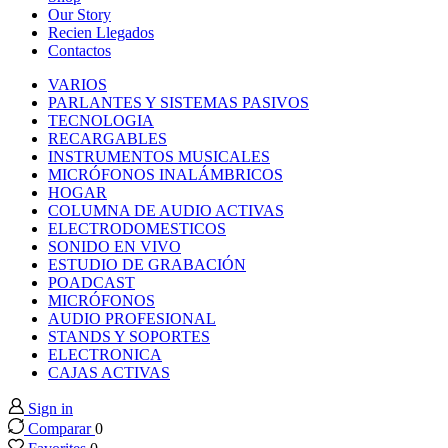
klink panel
Our Story
Recien Llegados
Contactos
klink panel
VARIOS
PARLANTES Y SISTEMAS PASIVOS
klink panel
TECNOLOGIA
RECARGABLES
INSTRUMENTOS MUSICALES
klink panel
MICRÓFONOS INALÁMBRICOS
HOGAR
COLUMNA DE AUDIO ACTIVAS
klink panel
ELECTRODOMESTICOS
SONIDO EN VIVO
ESTUDIO DE GRABACIÓN
klink panel
POADCAST
MICRÓFONOS
klink panel
AUDIO PROFESIONAL
STANDS Y SOPORTES
ELECTRONICA
klink panel
CAJAS ACTIVAS
Sign in
klink panel
Comparar
0