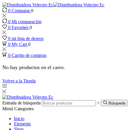
0
Comparar
0
klink panel
0
Mi comparación
klink panel
0
Favorites
0
0
mi lista de deseos
link paketleri
0
My Cart
0
0
Carrito de compras
klink
No hay productos en el carro.
klink
Volver a la Tienda
klink
klink
Entrada de búsqueda
Búsqueda
Menú
Categories
klink panel
Inicio
Elements
Shop