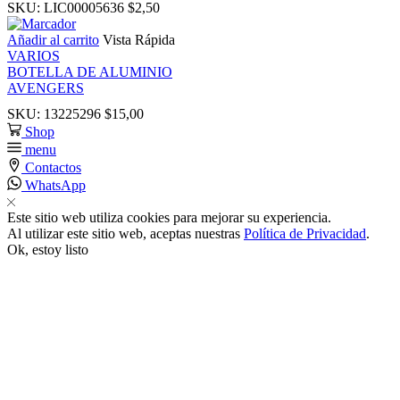
SKU:
LIC00005636
$
2,50
Añadir al carrito
Vista Rápida
klink panel
VARIOS
BOTELLA DE ALUMINIO
AVENGERS
al Oku
SKU:
13225296
$
15,00
Shop
klink
menu
Contactos
klink panel
WhatsApp
Este sitio web utiliza cookies para mejorar su experiencia.
klink panel
Al utilizar este sitio web, aceptas nuestras
Política de Privacidad
.
Ok, estoy listo
klink panel
klink Panel
klink