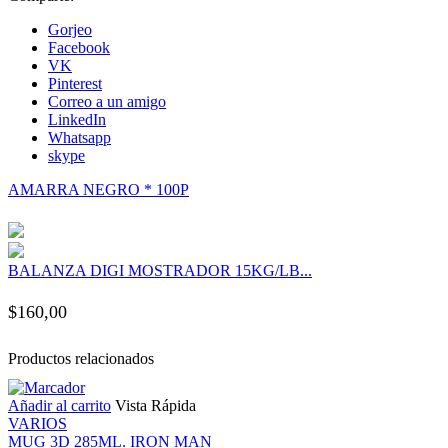
Gorjeo
klink panel
Facebook
VK
Pinterest
klink panel
Correo a un amigo
LinkedIn
Whatsapp
klink panel
skype
AMARRA NEGRO * 100P
klink panel
klink panel
BALANZA DIGI MOSTRADOR 15KG/LB...
klink panel
$
160,00
klink panel
Productos relacionados
Añadir al carrito
Vista Rápida
klink panel
VARIOS
MUG 3D 285ML. IRON MAN