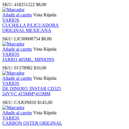
SKU:
418251222
$
8,00
klink panel
Añadir al carrito
Vista Rápida
VARIOS
minati
CUCHILLA P/LICUADORA
ORIGINAL MEXICANA
klink
SKU:
LIC00008754
$
8,00
Añadir al carrito
Vista Rápida
klink Panel
VARIOS
JARRO 405ML. MINIONS
SKU:
01578982
$
10,00
klink
Añadir al carrito
Vista Rápida
klink Panel
VARIOS
DE DINERO 3NSTAR CD325
24VVC 415MM*415MM
al oku
SKU:
CAJON810
$
145,00
Añadir al carrito
Vista Rápida
klink Panel
VARIOS
CARBON OSTER ORIGINAL
klink Panel