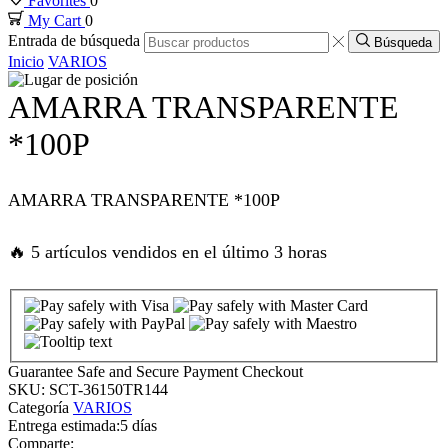
Favorites
0
My Cart
0
klink panel
Entrada de búsqueda
Búsqueda
Inicio
VARIOS
klink panel
AMARRA TRANSPARENTE
klink panel
*100P
klink panel
AMARRA TRANSPARENTE *100P
klink panel
🔥 5 artículos vendidos en el último 3 horas
link satın al
link satın al
Guarantee Safe and Secure Payment Checkout
klink panel
SKU:
SCT-36150TR144
Categoría
VARIOS
Entrega estimada:
5 días
klink panel
Comparte: