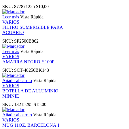
klink panel
SKU:
877871225
$
10,00
Leer más
Vista Rápida
klink panel
VARIOS
FILTRO SUMERGIBLE PARA
ACUARIO
klink panel
SKU:
SP2500B862
klink panel
Leer más
Vista Rápida
VARIOS
AMARRA NEGRO * 100P
klink panel
SKU:
SCT-48250BK143
klink panel
Añadir al carrito
Vista Rápida
VARIOS
BOTELLA DE ALLUMINIO
klink panel
MINNIE
SKU:
13215295
$
15,00
klink panel
Añadir al carrito
Vista Rápida
VARIOS
klink panel
MUG 11OZ. BARCELONA 1