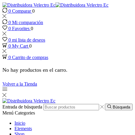
0
Comparar
0
link panel
0
Mi comparación
link panel
0
Favorites
0
0
mi lista de deseos
ink paketleri
0
My Cart
0
0
Carrito de compras
link
No hay productos en el carro.
link
Volver a la Tienda
link
link
Entrada de búsqueda
Búsqueda
Menú
Categories
link
Inicio
Elements
Shop