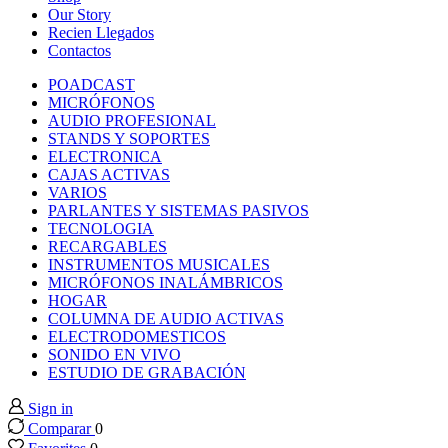
link panel
Our Story
Recien Llegados
Contactos
link panel
POADCAST
MICRÓFONOS
link panel
AUDIO PROFESIONAL
STANDS Y SOPORTES
ELECTRONICA
link panel
CAJAS ACTIVAS
VARIOS
PARLANTES Y SISTEMAS PASIVOS
link panel
TECNOLOGIA
RECARGABLES
INSTRUMENTOS MUSICALES
link panel
MICRÓFONOS INALÁMBRICOS
HOGAR
link panel
COLUMNA DE AUDIO ACTIVAS
ELECTRODOMESTICOS
SONIDO EN VIVO
link panel
ESTUDIO DE GRABACIÓN
Sign in
link panel
Comparar
0