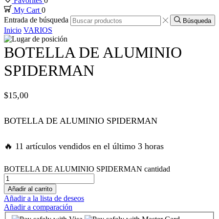
Favorites
0
My Cart
0
link panel
Entrada de búsqueda
Búsqueda
Inicio
VARIOS
link panel
BOTELLA DE ALUMINIO
link panel
SPIDERMAN
link panel
$
15,00
link panel
BOTELLA DE ALUMINIO SPIDERMAN
link panel
🔥 11 artículos vendidos en el último 3 horas
link panel
BOTELLA DE ALUMINIO SPIDERMAN cantidad
Añadir al carrito
ink satın al
Añadir a la lista de deseos
Añadir a comparación
ink satın al