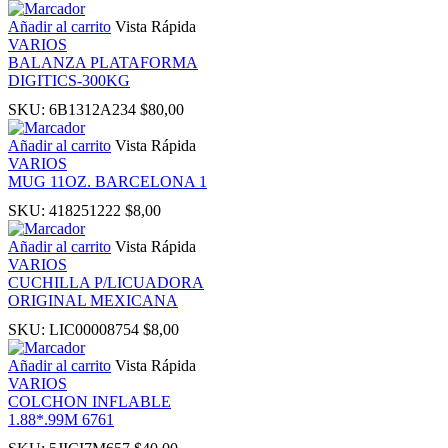
Añadir al carrito
Vista Rápida
link panel
VARIOS
BALANZA PLATAFORMA
DIGITICS-300KG
link panel
SKU:
6B1312A234
$
80,00
link panel
Añadir al carrito
Vista Rápida
VARIOS
MUG 11OZ. BARCELONA 1
inati
SKU:
418251222
$
8,00
link
Añadir al carrito
Vista Rápida
VARIOS
CUCHILLA P/LICUADORA
link Panel
ORIGINAL MEXICANA
SKU:
LIC00008754
$
8,00
link
Añadir al carrito
Vista Rápida
VARIOS
link Panel
COLCHON INFLABLE
1.88*.99M 6761
link