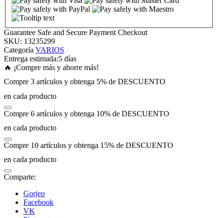
link panel
Guarantee Safe and Secure Payment Checkout
SKU:
13235299
link panel
Categoría
VARIOS
Entrega estimada:
5 días
🔥 ¡Compre más y ahorre más!
link panel
Compre 3 artículos y obtenga 5% de DESCUENTO
en cada producto
link panel
Compre 6 artículos y obtenga 10% de DESCUENTO
link panel
en cada producto
Compre 10 artículos y obtenga 15% de DESCUENTO
link panel
en cada producto
link panel
Comparte:
Gorjeo
link panel
Facebook
VK