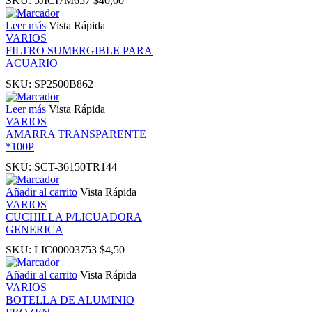
SKU:
5JICI7M657
$
40,00
Leer más
Vista Rápida
l oku
VARIOS
FILTRO SUMERGIBLE PARA
ACUARIO
link Panel
SKU:
SP2500B862
link Panel
Leer más
Vista Rápida
VARIOS
AMARRA TRANSPARENTE
link panel
*100P
SKU:
SCT-36150TR144
l Oku
Añadir al carrito
Vista Rápida
VARIOS
link
CUCHILLA P/LICUADORA
GENERICA
SKU:
LIC00003753
$
4,50
link panel
Añadir al carrito
Vista Rápida
link panel
VARIOS
BOTELLA DE ALUMINIO