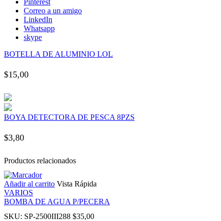
Pinterest
link panel
Correo a un amigo
LinkedIn
Whatsapp
link panel
skype
BOTELLA DE ALUMINIO LOL
link panel
$
15,00
link panel
link panel
BOYA DETECTORA DE PESCA 8PZS
link panel
$
3,80
link panel
Productos relacionados
Añadir al carrito
Vista Rápida
link panel
VARIOS
BOMBA DE AGUA P/PECERA
link panel
SKU:
SP-2500III288
$
35,00