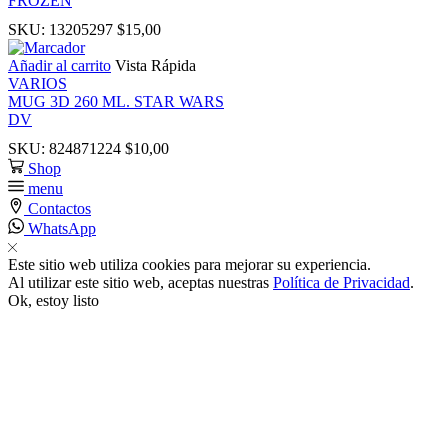
FROZEN
link panel
SKU:
13205297
$
15,00
Añadir al carrito
Vista Rápida
link Panel
VARIOS
MUG 3D 260 ML. STAR WARS
link
DV
SKU:
824871224
$
10,00
Shop
link
menu
Contactos
link
WhatsApp
Este sitio web utiliza cookies para mejorar su experiencia.
link panel
Al utilizar este sitio web, aceptas nuestras
Política de Privacidad
.
Ok, estoy listo
link panel
link
link