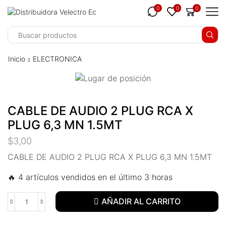
klink panel
0
0
0
klink panel
link paketleri
Inicio
ELECTRONICA
klink
klink
CABLE DE AUDIO 2 PLUG RCA X
klink
PLUG 6,3 MN 1.5MT
klink
$
3,00
klink panel
CABLE DE AUDIO 2 PLUG RCA X PLUG 6,3 MN 1.5MT
🔥 4 artículos vendidos en el último 3 horas
klink panel
klink panel
AÑADIR AL CARRITO
klink panel