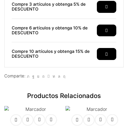
klink panel
Compre 3 artículos y obtenga 5% de
DESCUENTO
link satın al
link satın al
Compre 6 artículos y obtenga 10% de
DESCUENTO
klink panel
klink panel
Compre 10 artículos y obtenga 15% de
DESCUENTO
klink panel
klink panel
Comparte:
klink panel
Productos Relacionados
klink panel
klink panel
klink panel