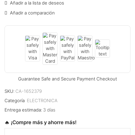
Añadir a la lista de deseos
klink panel
Añadir a comparación
klink panel
klink panel
klink panel
klink panel
klink panel
Guarantee Safe and Secure Payment Checkout
klink panel
SKU:
CA-1652379
klink panel
Categoría
ELECTRONICA
Entrega estimada:
3 días
klink panel
🔥 ¡Compre más y ahorre más!
klink panel