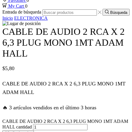
Favorites
0
My Cart
0
Hacklink panel
Entrada de búsqueda
Búsqueda
Inicio
ELECTRONICA
Hacklink panel
CABLE DE AUDIO 2 RCA X 2
Hacklink panel
6,3 PLUG MONO 1MT ADAM
HALL
Hacklink panel
$
5,80
Hacklink panel
CABLE DE AUDIO 2 RCA X 2 6,3 PLUG MONO 1MT
Hacklink satın al
ADAM HALL
Hacklink satın al
🔥 3 artículos vendidos en el último 3 horas
Hacklink panel
CABLE DE AUDIO 2 RCA X 2 6,3 PLUG MONO 1MT ADAM
HALL cantidad
Hacklink panel