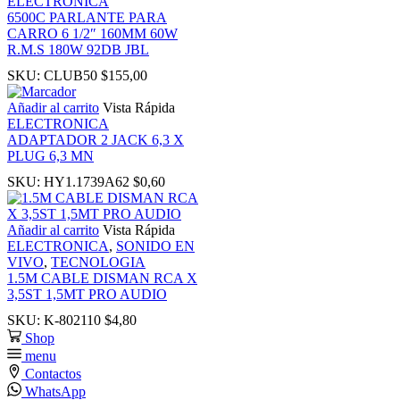
ELECTRONICA
Hacklink
6500C PARLANTE PARA
CARRO 6 1/2″ 160MM 60W
R.M.S 180W 92DB JBL
Hacklink
SKU:
CLUB50
$
155,00
Hacklink panel
Añadir al carrito
Vista Rápida
ELECTRONICA
ADAPTADOR 2 JACK 6,3 X
Hacklink panel
PLUG 6,3 MN
SKU:
HY1.1739A62
$
0,60
Hacklink
Añadir al carrito
Vista Rápida
Hacklink
ELECTRONICA
,
SONIDO EN
VIVO
,
TECNOLOGIA
1.5M CABLE DISMAN RCA X
Buy Hacklink
3,5ST 1,5MT PRO AUDIO
SKU:
K-802110
$
4,80
Hacklink
Shop
menu
Contactos
Hacklink
WhatsApp