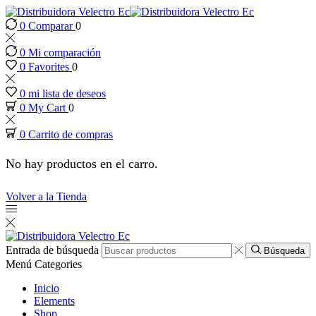
0
Comparar
0
Hacklink panel
0
Mi comparación
Hacklink panel
0
Favorites
0
0
mi lista de deseos
Backlink paketleri
0
My Cart
0
0
Carrito de compras
Hacklink
No hay productos en el carro.
Hacklink
Volver a la Tienda
Hacklink
Hacklink
Entrada de búsqueda
Búsqueda
Menú
Categories
Hacklink panel
Inicio
Elements
Shop