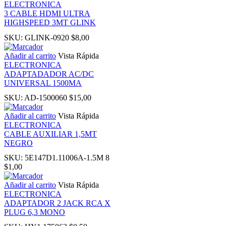
ELECTRONICA
3 CABLE HDMI ULTRA
Hacklink panel
HIGHSPEED 3MT GLINK
SKU:
GLINK-0920
$
8,00
Illuminati
Añadir al carrito
Vista Rápida
ELECTRONICA
Hacklink
ADAPTADADOR AC/DC
UNIVERSAL 1500MA
Hacklink Panel
SKU:
AD-1500060
$
15,00
Añadir al carrito
Vista Rápida
Hacklink
ELECTRONICA
CABLE AUXILIAR 1,5MT
NEGRO
Hacklink Panel
SKU:
5E147D1.11006A-1.5M 8
$
1,00
Masal oku
Añadir al carrito
Vista Rápida
ELECTRONICA
Hacklink Panel
ADAPTADOR 2 JACK RCA X
PLUG 6,3 MONO
Hacklink Panel