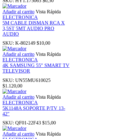
SKU:
HY1.175063
$
0,50
Añadir al carrito
Vista Rápida
Hacklink panel
ELECTRONICA
5M CABLE DISMAN RCA X
3,5ST 5MT AUDIO PRO
Masal Oku
AUDIO
SKU:
K-802149
$
10,00
Hacklink
Añadir al carrito
Vista Rápida
ELECTRONICA
Hacklink panel
4K SAMSUNG 55″ SMART TV
TELEVISOR
Hacklink panel
SKU:
UN55MU610025
$
1.120,00
Hacklink panel
Añadir al carrito
Vista Rápida
ELECTRONICA
5K1148A SOPORTE P/TV 13-
Hacklink Panel
42″
SKU:
QF01-22F43
$
15,00
Hacklink
Añadir al carrito
Vista Rápida