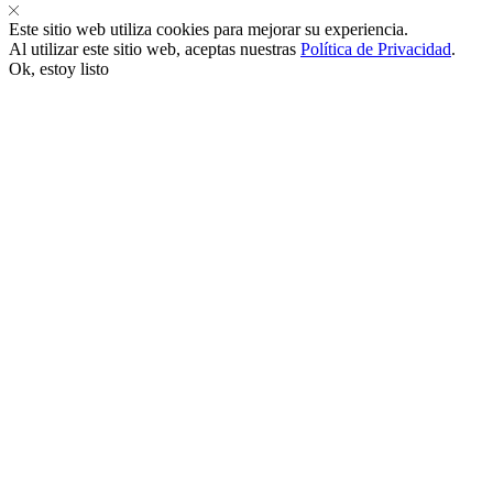
Este sitio web utiliza cookies para mejorar su experiencia.
Hacklink satın al
Al utilizar este sitio web, aceptas nuestras
Política de Privacidad
.
Ok, estoy listo
Hacklink panel
Hacklink panel
Hacklink panel
Hacklink panel
Hacklink panel
Hacklink panel
Hacklink panel