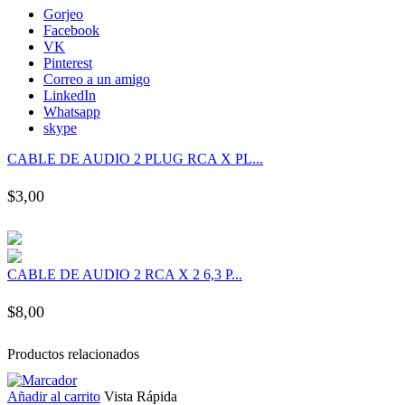
Hacklink panel
Gorjeo
Facebook
VK
Hacklink panel
Pinterest
Correo a un amigo
LinkedIn
Hacklink panel
Whatsapp
skype
Hacklink panel
CABLE DE AUDIO 2 PLUG RCA X PL...
$
3,00
Hacklink panel
Hacklink panel
CABLE DE AUDIO 2 RCA X 2 6,3 P...
Hacklink panel
$
8,00
Hacklink panel
Productos relacionados
Hacklink panel
Añadir al carrito
Vista Rápida