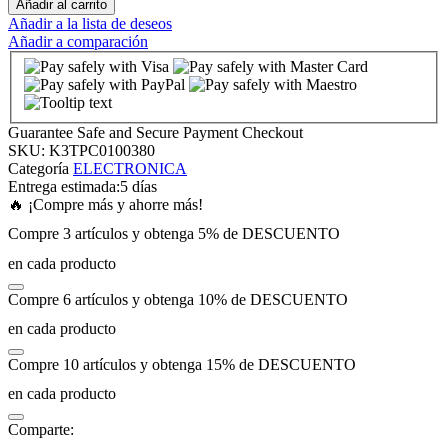
Añadir al carrito
Añadir a la lista de deseos
Añadir a comparación
Hacklink panel
Hacklink panel
Guarantee Safe and Secure Payment Checkout
Hacklink panel
SKU:
K3TPC0100380
Categoría
ELECTRONICA
Entrega estimada:
5 días
Hacklink panel
🔥 ¡Compre más y ahorre más!
Compre 3 artículos y obtenga 5% de DESCUENTO
Hacklink panel
en cada producto
Compre 6 artículos y obtenga 10% de DESCUENTO
Hacklink panel
en cada producto
Hacklink panel
Compre 10 artículos y obtenga 15% de DESCUENTO
en cada producto
Hacklink panel
Comparte: