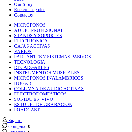
Hacklink panel
Our Story
Recien Llegados
Contactos
Hacklink panel
MICRÓFONOS
AUDIO PROFESIONAL
Hacklink panel
STANDS Y SOPORTES
ELECTRONICA
CAJAS ACTIVAS
Hacklink panel
VARIOS
PARLANTES Y SISTEMAS PASIVOS
TECNOLOGIA
Hacklink panel
RECARGABLES
INSTRUMENTOS MUSICALES
MICRÓFONOS INALÁMBRICOS
Hacklink panel
HOGAR
COLUMNA DE AUDIO ACTIVAS
Hacklink panel
ELECTRODOMESTICOS
SONIDO EN VIVO
ESTUDIO DE GRABACIÓN
Hacklink panel
POADCAST
Sign in
Hacklink panel
Comparar
0