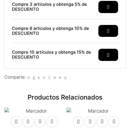
klink panel
Compre 3 artículos y obtenga 5% de
DESCUENTO
klink panel
klink panel
Compre 6 artículos y obtenga 10% de
DESCUENTO
link satın al
link satın al
Compre 10 artículos y obtenga 15% de
DESCUENTO
klink panel
klink panel
Comparte:
klink panel
Productos Relacionados
klink panel
klink panel
klink panel