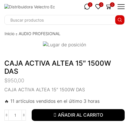
klink panel
0
0
0
klink panel
link paketleri
Inicio
AUDIO PROFESIONAL
klink
klink
CAJA ACTIVA ALTEA 15″ 1500W
klink
DAS
klink
$
950,00
klink
CAJA ACTIVA ALTEA 15″ 1500W DAS
🔥 11 artículos vendidos en el último 3 horas
klink panel
klink panel
AÑADIR AL CARRITO
klink panel