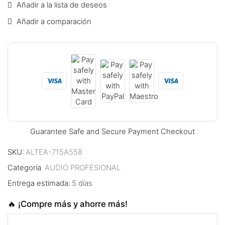
Añadir a la lista de deseos
klink panel
Añadir a comparación
klink panel
klink panel
klink panel
klink panel
klink panel
Guarantee Safe and Secure Payment Checkout
klink panel
SKU:
ALTEA-715A558
klink panel
Categoría
AUDIO PROFESIONAL
Entrega estimada:
5 días
klink panel
🔥 ¡Compre más y ahorre más!
klink panel