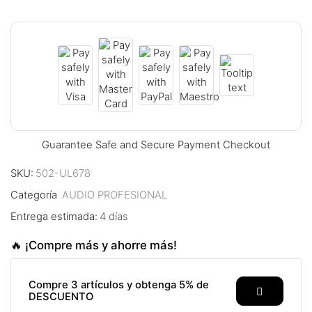
l
 al
 al
l
l
Guarantee Safe and Secure Payment Checkout
l
SKU:
502-UL678
l
Categoría
AUDIO PROFESIONAL
l
Entrega estimada:
4 días
l
🔥 ¡Compre más y ahorre más!
l
Compre 3 artículos y obtenga 5% de
DESCUENTO
l