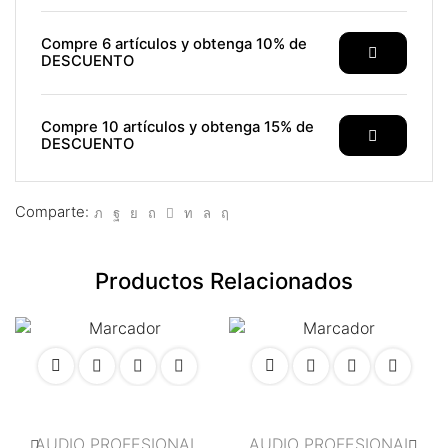
l
Compre 6 artículos y obtenga 10% de
DESCUENTO
l
l
Compre 10 artículos y obtenga 15% de
DESCUENTO
l
l
Comparte:
l
Productos Relacionados
l
l
l
l
AUDIO PROFESIONAL
AUDIO PROFESIONAL