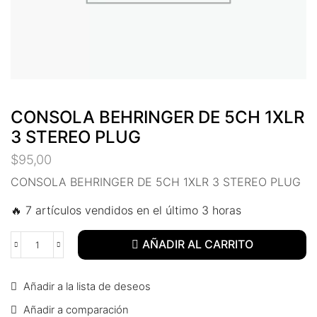
l
l
l
l
CONSOLA BEHRINGER DE 5CH 1XLR
3 STEREO PLUG
l
$
95,00
l
CONSOLA BEHRINGER DE 5CH 1XLR 3 STEREO PLUG
l
🔥 7 artículos vendidos en el último 3 horas
l
AÑADIR AL CARRITO
l
Añadir a la lista de deseos
l
Añadir a comparación