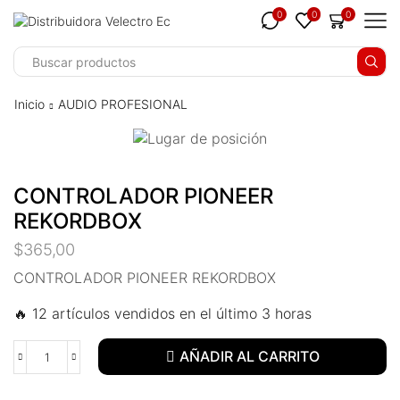
klink panel
0
0
0
klink panel
klink paketleri
Inicio
AUDIO PROFESIONAL
klink
klink
CONTROLADOR PIONEER
klink
REKORDBOX
klink
$
365,00
klink panel
CONTROLADOR PIONEER REKORDBOX
🔥 12 artículos vendidos en el último 3 horas
klink panel
klink panel
AÑADIR AL CARRITO
klink panel