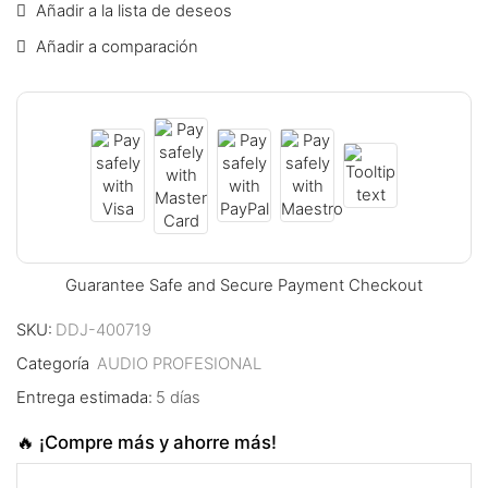
Añadir a la lista de deseos
klink panel
Añadir a comparación
klink panel
klink panel
klink panel
klink panel
klink panel
Guarantee Safe and Secure Payment Checkout
klink panel
SKU:
DDJ-400719
klink panel
Categoría
AUDIO PROFESIONAL
Entrega estimada:
5 días
klink panel
🔥 ¡Compre más y ahorre más!
klink panel