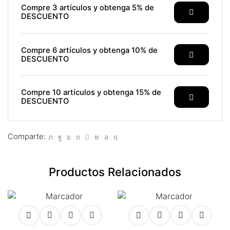
klink panel
Compre 3 artículos y obtenga 5% de
DESCUENTO
klink satın al
klink satın al
Compre 6 artículos y obtenga 10% de
DESCUENTO
klink panel
klink panel
Compre 10 artículos y obtenga 15% de
DESCUENTO
klink panel
klink panel
Comparte:
klink panel
Productos Relacionados
klink panel
klink panel
klink panel