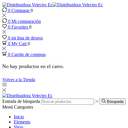
0
Comparar
0
anel
0
Mi comparación
anel
0
Favorites
0
0
mi lista de deseos
aketleri
0
My Cart
0
0
Carrito de compras
No hay productos en el carro.
Volver a la Tienda
Entrada de búsqueda
Búsqueda
Menú
Categories
Inicio
Elements
Shop