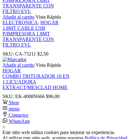
anel
Añadir al carrito
Vista Rápida
anel
ELECTRONICA
,
HOGAR
1.8MT CABLE USB
P/IMPRESORA 1.8MT
TRANSPARENTE CON
FILTRO EVL
SKU:
CA-75211
$
2,50
Añadir al carrito
Vista Rápida
HOGAR
COMBO TRITURADOR 10 EN
1 LICUADORA
anel
EXTRACT/MESCLAD HOME
SKU:
EK-4008N666
$
96,00
anel
Shop
menu
Contactos
WhatsApp
Este sitio web utiliza cookies para mejorar su experiencia.
Al utilizar este sitio web, aceptas nuestras
Política de Privacidad
.