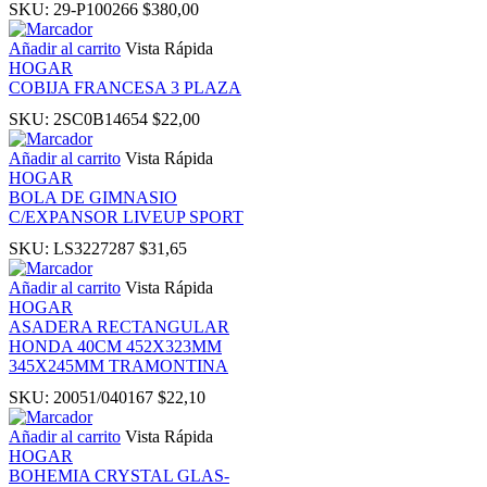
SKU:
29-P100266
$
380,00
anel
Añadir al carrito
Vista Rápida
HOGAR
COBIJA FRANCESA 3 PLAZA
anel
SKU:
2SC0B14654
$
22,00
anel
Añadir al carrito
Vista Rápida
HOGAR
BOLA DE GIMNASIO
C/EXPANSOR LIVEUP SPORT
SKU:
LS3227287
$
31,65
Añadir al carrito
Vista Rápida
HOGAR
anel
ASADERA RECTANGULAR
HONDA 40CM 452X323MM
345X245MM TRAMONTINA
SKU:
20051/040167
$
22,10
anel
Añadir al carrito
Vista Rápida
HOGAR
BOHEMIA CRYSTAL GLAS-