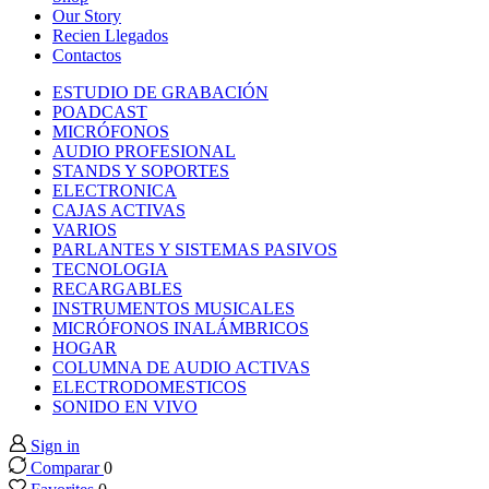
anel
Our Story
Recien Llegados
Contactos
anel
ESTUDIO DE GRABACIÓN
POADCAST
anel
MICRÓFONOS
AUDIO PROFESIONAL
STANDS Y SOPORTES
anel
ELECTRONICA
CAJAS ACTIVAS
VARIOS
anel
PARLANTES Y SISTEMAS PASIVOS
TECNOLOGIA
RECARGABLES
anel
INSTRUMENTOS MUSICALES
MICRÓFONOS INALÁMBRICOS
anel
HOGAR
COLUMNA DE AUDIO ACTIVAS
ELECTRODOMESTICOS
anel
SONIDO EN VIVO
Sign in
anel
Comparar
0