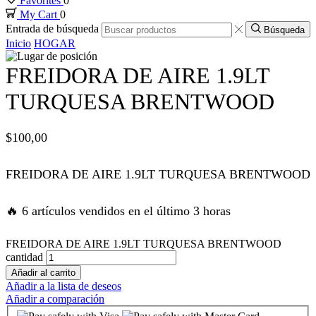
Favorites
0
My Cart
0
anel
Entrada de búsqueda
Búsqueda
Inicio
HOGAR
anel
FREIDORA DE AIRE 1.9LT
anel
TURQUESA BRENTWOOD
anel
$
100,00
anel
FREIDORA DE AIRE 1.9LT TURQUESA BRENTWOOD
anel
🔥 6 artículos vendidos en el último 3 horas
anel
FREIDORA DE AIRE 1.9LT TURQUESA BRENTWOOD
cantidad
Añadir al carrito
tın al
Añadir a la lista de deseos
Añadir a comparación
tın al