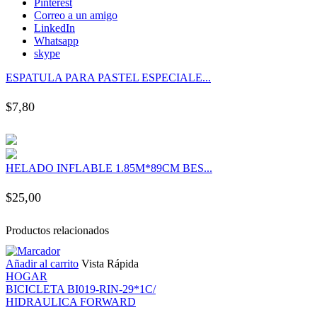
Pinterest
anel
Correo a un amigo
LinkedIn
Whatsapp
anel
skype
ESPATULA PARA PASTEL ESPECIALE...
anel
$
7,80
anel
anel
HELADO INFLABLE 1.85M*89CM BES...
anel
$
25,00
anel
Productos relacionados
Añadir al carrito
Vista Rápida
anel
HOGAR
BICICLETA BI019-RIN-29*1C/
anel
HIDRAULICA FORWARD