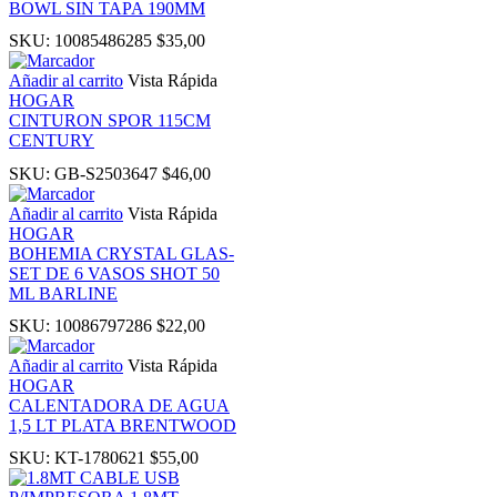
BOWL SIN TAPA 190MM
SKU:
10085486285
$
35,00
Añadir al carrito
Vista Rápida
HOGAR
anel
CINTURON SPOR 115CM
CENTURY
anel
SKU:
GB-S2503647
$
46,00
Añadir al carrito
Vista Rápida
anel
HOGAR
BOHEMIA CRYSTAL GLAS-
SET DE 6 VASOS SHOT 50
ML BARLINE
SKU:
10086797286
$
22,00
Añadir al carrito
Vista Rápida
HOGAR
anel
CALENTADORA DE AGUA
1,5 LT PLATA BRENTWOOD
anel
SKU:
KT-1780621
$
55,00