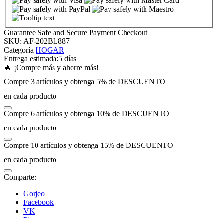
anel
Guarantee Safe and Secure Payment Checkout
SKU:
AF-202BL887
anel
Categoría
HOGAR
Entrega estimada:
5 días
🔥 ¡Compre más y ahorre más!
anel
Compre 3 artículos y obtenga 5% de DESCUENTO
en cada producto
anel
Compre 6 artículos y obtenga 10% de DESCUENTO
anel
en cada producto
Compre 10 artículos y obtenga 15% de DESCUENTO
anel
en cada producto
anel
Comparte:
Gorjeo
anel
Facebook
VK