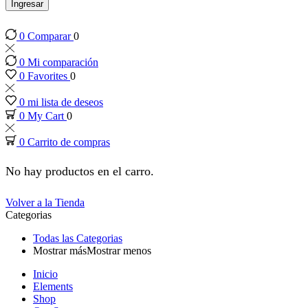
panel
Ingresar
0
Comparar
0
panel
0
Mi comparación
panel
0
Favorites
0
0
mi lista de deseos
panel
0
My Cart
0
0
Carrito de compras
panel
No hay productos en el carro.
panel
Volver a la Tienda
Categorias
panel
Todas las Categorias
Mostrar más
Mostrar menos
panel
Inicio
Elements
panel
Shop