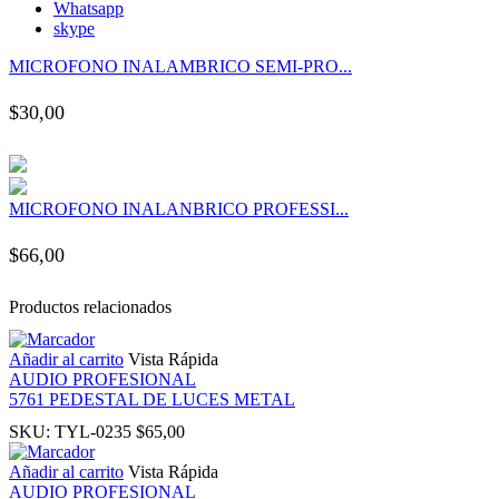
Whatsapp
panel
skype
MICROFONO INALAMBRICO SEMI-PRO...
panel
$
30,00
panel
panel
MICROFONO INALANBRICO PROFESSI...
panel
$
66,00
panel
Productos relacionados
panel
Añadir al carrito
Vista Rápida
AUDIO PROFESIONAL
5761 PEDESTAL DE LUCES METAL
panel
SKU:
TYL-0235
$
65,00
Añadir al carrito
Vista Rápida
panel
AUDIO PROFESIONAL