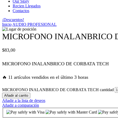
Our Story
Recien Llegados
panel
Contactos
¡Descuentos!
panel
Inicio
AUDIO PROFESIONAL
panel
MICROFONO INALANBRICO 
panel
$
83,00
panel
MICROFONO INALANBRICO DE CORBATA TECH
atın al
🔥 11 artículos vendidos en el último 3 horas
atın al
MICROFONO INALANBRICO DE CORBATA TECH cantidad
Añadir al carrito
Añadir a la lista de deseos
panel
Añadir a comparación
panel