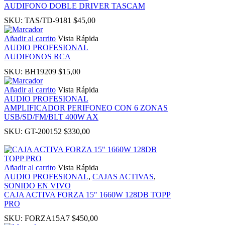
AUDIFONO DOBLE DRIVER TASCAM
panel
SKU:
TAS/TD-9181
$
45,00
Añadir al carrito
Vista Rápida
AUDIO PROFESIONAL
AUDIFONOS RCA
SKU:
BH19209
$
15,00
Añadir al carrito
Vista Rápida
Panel
AUDIO PROFESIONAL
AMPLIFICADOR PERIFONEO CON 6 ZONAS
USB/SD/FM/BLT 400W AX
SKU:
GT-200152
$
330,00
Panel
Añadir al carrito
Vista Rápida
u
AUDIO PROFESIONAL
,
CAJAS ACTIVAS
,
SONIDO EN VIVO
CAJA ACTIVA FORZA 15″ 1660W 128DB TOPP
Panel
PRO
SKU:
FORZA15A7
$
450,00
Panel