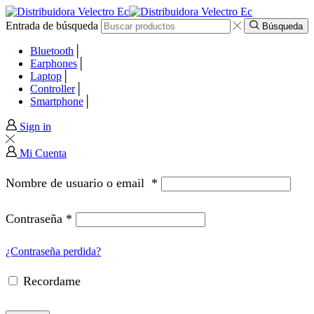
Entrada de búsqueda
panel
Búsqueda
Bluetooth
panel
Earphones
Laptop
Controller
aketleri
Smartphone
Sign in
Mi Cuenta
Nombre de usuario o email
*
Contraseña
*
¿Contraseña perdida?
Recordame
panel