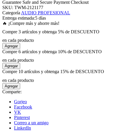
Guarantee Safe and Secure Payment Checkout
SKU:
TWM-2121177
Categoría
AUDIO PROFESIONAL
panel
Entrega estimada:
5 días
🔥 ¡Compre más y ahorre más!
panel
Compre 3 artículos y obtenga 5% de DESCUENTO
en cada producto
panel
Agregar
Compre 6 artículos y obtenga 10% de DESCUENTO
panel
en cada producto
Agregar
Compre 10 artículos y obtenga 15% de DESCUENTO
panel
en cada producto
Agregar
panel
Comparte:
Gorjeo
panel
Facebook
VK
Pinterest
panel
Correo a un amigo
LinkedIn