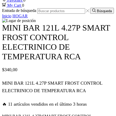
Favorites
0
My Cart
0
 panel
Entrada de búsqueda
Búsqueda
Inicio
HOGAR
 panel
MINI BAR 121L 4.27P SMART
 panel
FROST CONTROL
ELECTRINICO DE
 panel
TEMPERATURA RCA
 panel
$
340,00
 satın al
MINI BAR 121L 4.27P SMART FROST CONTROL
 satın al
ELECTRINICO DE TEMPERATURA RCA
 panel
🔥 11 artículos vendidos en el último 3 horas
 panel