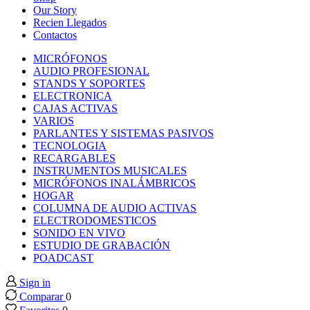
 panel
Our Story
Recien Llegados
Contactos
 panel
MICRÓFONOS
AUDIO PROFESIONAL
 panel
STANDS Y SOPORTES
ELECTRONICA
CAJAS ACTIVAS
 panel
VARIOS
PARLANTES Y SISTEMAS PASIVOS
TECNOLOGIA
 panel
RECARGABLES
INSTRUMENTOS MUSICALES
MICRÓFONOS INALÁMBRICOS
 panel
HOGAR
COLUMNA DE AUDIO ACTIVAS
 panel
ELECTRODOMESTICOS
SONIDO EN VIVO
ESTUDIO DE GRABACIÓN
 panel
POADCAST
Sign in
 panel
Comparar
0