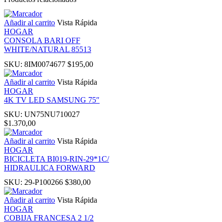
 panel
Añadir al carrito
Vista Rápida
HOGAR
ti
CONSOLA BARI OFF
WHITE/NATURAL 85513
SKU:
8IM0074677
$
195,00
k
Añadir al carrito
Vista Rápida
HOGAR
 Panel
4K TV LED SAMSUNG 75″
SKU:
UN75NU710027
k
$
1.370,00
Añadir al carrito
Vista Rápida
 Panel
HOGAR
BICICLETA BI019-RIN-29*1C/
HIDRAULICA FORWARD
ku
SKU:
29-P100266
$
380,00
 Panel
Añadir al carrito
Vista Rápida
HOGAR
COBIJA FRANCESA 2 1/2
 Panel