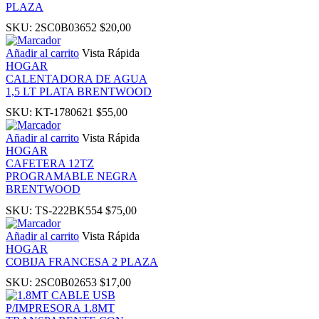
PLAZA
SKU:
2SC0B03652
$
20,00
 panel
Añadir al carrito
Vista Rápida
HOGAR
ku
CALENTADORA DE AGUA
1,5 LT PLATA BRENTWOOD
k
SKU:
KT-1780621
$
55,00
Añadir al carrito
Vista Rápida
 panel
HOGAR
CAFETERA 12TZ
PROGRAMABLE NEGRA
 panel
BRENTWOOD
SKU:
TS-222BK554
$
75,00
 panel
Añadir al carrito
Vista Rápida
HOGAR
 Panel
COBIJA FRANCESA 2 PLAZA
SKU:
2SC0B02653
$
17,00
k