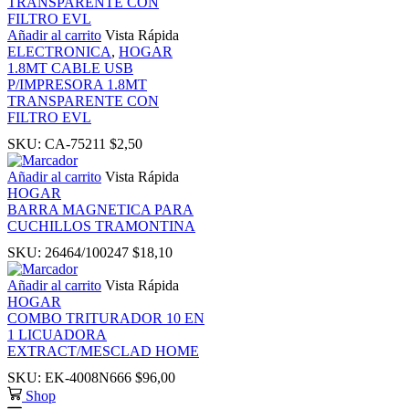
k
Añadir al carrito
Vista Rápida
ELECTRONICA
,
HOGAR
k
1.8MT CABLE USB
P/IMPRESORA 1.8MT
TRANSPARENTE CON
 panel
FILTRO EVL
SKU:
CA-75211
$
2,50
 panel
Añadir al carrito
Vista Rápida
HOGAR
k
BARRA MAGNETICA PARA
CUCHILLOS TRAMONTINA
k
SKU:
26464/100247
$
18,10
Añadir al carrito
Vista Rápida
klink
HOGAR
COMBO TRITURADOR 10 EN
1 LICUADORA
k
EXTRACT/MESCLAD HOME
SKU:
EK-4008N666
$
96,00
k
Shop