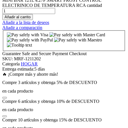
MINI BAR 121L 4.27P SMART FROST CONTROL
ELECTRINICO DE TEMPERATURA RCA cantidad
 panel
Añadir al carrito
Añadir a la lista de deseos
 panel
Añadir a comparación
 panel
Guarantee Safe and Secure Payment Checkout
 panel
SKU:
MRF-1211202
Categoría
HOGAR
Entrega estimada:
5 días
 panel
🔥 ¡Compre más y ahorre más!
Compre 3 artículos y obtenga 5% de DESCUENTO
 panel
en cada producto
Compre 6 artículos y obtenga 10% de DESCUENTO
 panel
en cada producto
 panel
Compre 10 artículos y obtenga 15% de DESCUENTO