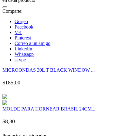
en cada producto
 panel
Comparte:
 panel
Gorjeo
Facebook
VK
 panel
Pinterest
Correo a un amigo
LinkedIn
 panel
Whatsapp
skype
 panel
MICROONDAS 30L T BLACK WINDOW ...
 panel
$
185,00
 panel
MOLDE PARA HORNEAR BRASIL 24CM...
 panel
$
8,30
 panel
Productos relacionados