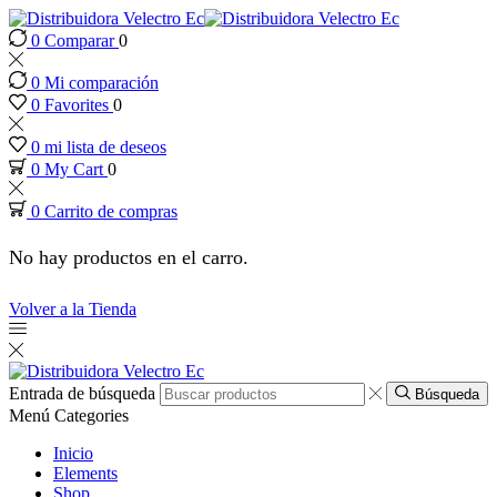
0
Comparar
0
 panel
0
Mi comparación
 panel
0
Favorites
0
0
mi lista de deseos
 paketleri
0
My Cart
0
0
Carrito de compras
k
No hay productos en el carro.
k
Volver a la Tienda
k
k
Entrada de búsqueda
Búsqueda
Menú
Categories
 panel
Inicio
Elements
Shop