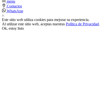
menu
Contactos
 satın al
WhatsApp
Este sitio web utiliza cookies para mejorar su experiencia.
 panel
Al utilizar este sitio web, aceptas nuestras
Política de Privacidad
.
Ok, estoy listo
 panel
 panel
 panel
 panel
 panel
 panel