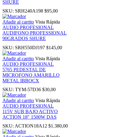
SHURE
SKU:
SRH240A198
$
95,00
u
Añadir al carrito
Vista Rápida
AUDIO PROFESIONAL
 Panel
AUDIFONO PROFESSIONAL
90GRADOS SHURE
 Panel
SKU:
SRH550DJ197
$
145,00
Añadir al carrito
Vista Rápida
panel
AUDIO PROFESIONAL
5765 PEDESTAL DE
MICROFONO AMARILLO
ku
METAL IBBOCX
SKU:
TYM-57D36
$
30,00
Añadir al carrito
Vista Rápida
AUDIO PROFESIONAL
panel
115V SUB BAJO ACTIVO
ACTION 18″ 1500W DAS
panel
SKU:
ACTION18A12
$
1.380,00
Añadir al carrito
Vista Rápida