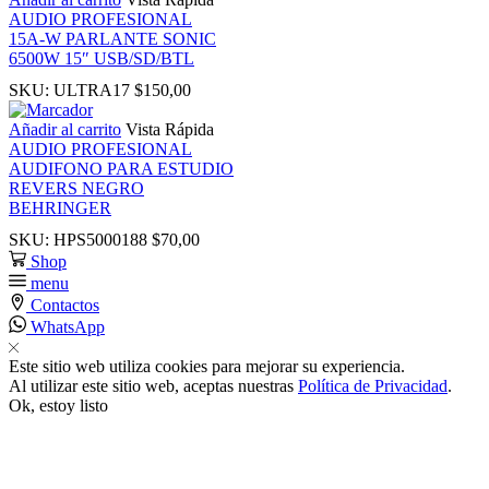
panel
AUDIO PROFESIONAL
15A-W PARLANTE SONIC
6500W 15″ USB/SD/BTL
 Panel
SKU:
ULTRA17
$
150,00
Añadir al carrito
Vista Rápida
AUDIO PROFESIONAL
AUDIFONO PARA ESTUDIO
REVERS NEGRO
BEHRINGER
SKU:
HPS5000188
$
70,00
Shop
menu
panel
Contactos
WhatsApp
panel
Este sitio web utiliza cookies para mejorar su experiencia.
Al utilizar este sitio web, aceptas nuestras
Política de Privacidad
.
Ok, estoy listo