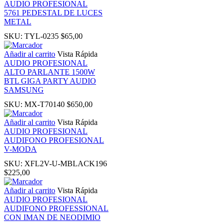
AUDIO PROFESIONAL
5761 PEDESTAL DE LUCES
panel
METAL
SKU:
TYL-0235
$
65,00
panel
Añadir al carrito
Vista Rápida
AUDIO PROFESIONAL
panel
ALTO PARLANTE 1500W
BTL GIGA PARTY AUDIO
SAMSUNG
i
SKU:
MX-T70140
$
650,00
Añadir al carrito
Vista Rápida
AUDIO PROFESIONAL
AUDIFONO PROFESIONAL
 Panel
V-MODA
SKU:
XFL2V-U-MBLACK196
$
225,00
Añadir al carrito
Vista Rápida
 Panel
AUDIO PROFESIONAL
AUDIFONO PROFESSIONAL
CON IMAN DE NEODIMIO