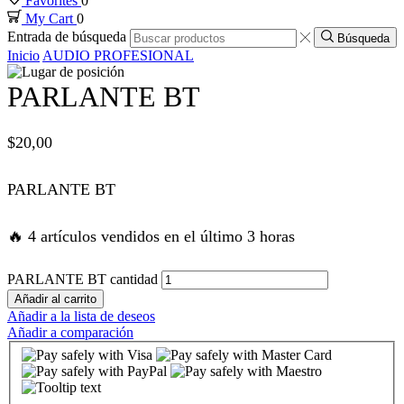
Favorites
0
My Cart
0
panel
Entrada de búsqueda
Búsqueda
Inicio
AUDIO PROFESIONAL
panel
PARLANTE BT
panel
$
20,00
panel
PARLANTE BT
panel
🔥 4 artículos vendidos en el último 3 horas
panel
PARLANTE BT cantidad
Añadir al carrito
panel
Añadir a la lista de deseos
Añadir a comparación
satın al
satın al