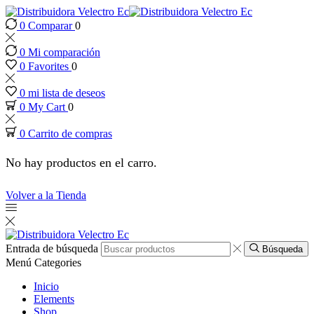
0
Comparar
0
panel
0
Mi comparación
panel
0
Favorites
0
0
mi lista de deseos
paketleri
0
My Cart
0
0
Carrito de compras
No hay productos en el carro.
Volver a la Tienda
Entrada de búsqueda
Búsqueda
Menú
Categories
Inicio
Elements
Shop