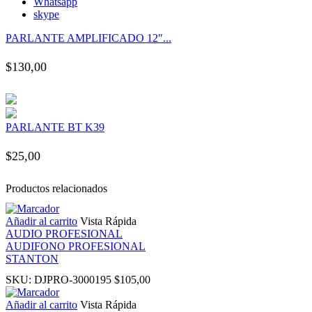
Whatsapp
panel
skype
PARLANTE AMPLIFICADO 12″...
panel
$
130,00
panel
panel
PARLANTE BT K39
panel
$
25,00
panel
Productos relacionados
Añadir al carrito
Vista Rápida
panel
AUDIO PROFESIONAL
AUDIFONO PROFESIONAL
STANTON
panel
SKU:
DJPRO-3000195
$
105,00
panel
Añadir al carrito
Vista Rápida