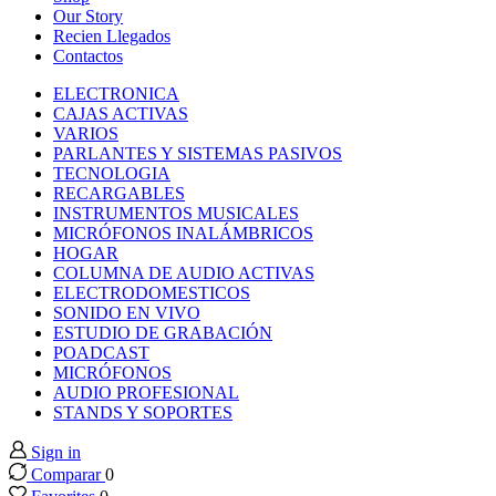
panel
Our Story
Recien Llegados
Contactos
panel
ELECTRONICA
CAJAS ACTIVAS
panel
VARIOS
PARLANTES Y SISTEMAS PASIVOS
TECNOLOGIA
panel
RECARGABLES
INSTRUMENTOS MUSICALES
MICRÓFONOS INALÁMBRICOS
panel
HOGAR
COLUMNA DE AUDIO ACTIVAS
ELECTRODOMESTICOS
panel
SONIDO EN VIVO
ESTUDIO DE GRABACIÓN
panel
POADCAST
MICRÓFONOS
AUDIO PROFESIONAL
panel
STANDS Y SOPORTES
Sign in
panel
Comparar
0