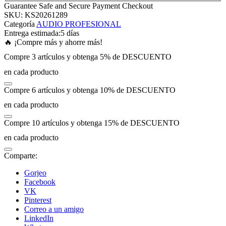
Guarantee Safe and Secure Payment Checkout
SKU:
KS20261289
panel
Categoría
AUDIO PROFESIONAL
Entrega estimada:
5 días
🔥 ¡Compre más y ahorre más!
panel
Compre 3 artículos y obtenga 5% de DESCUENTO
en cada producto
panel
Compre 6 artículos y obtenga 10% de DESCUENTO
panel
en cada producto
Compre 10 artículos y obtenga 15% de DESCUENTO
panel
en cada producto
panel
Comparte:
Gorjeo
panel
Facebook
VK
Pinterest
panel
Correo a un amigo
LinkedIn