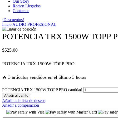
Our Story
Recien Llegados
panel
Contactos
¡Descuentos!
panel
Inicio
AUDIO PROFESIONAL
panel
POTENCIA TRX 1500W TOPP 
panel
$
525,00
panel
POTENCIA TRX 1500W TOPP PRO
atın al
🔥 3 artículos vendidos en el último 3 horas
atın al
POTENCIA TRX 1500W TOPP PRO cantidad
Añadir al carrito
Añadir a la lista de deseos
panel
Añadir a comparación
panel