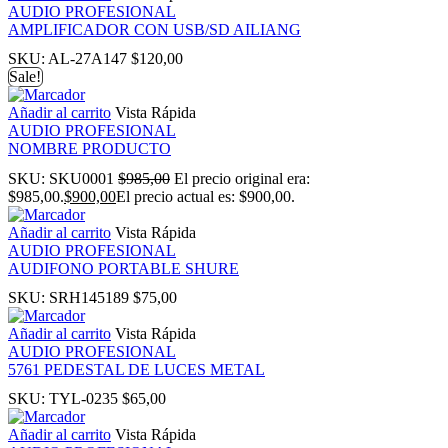
AUDIO PROFESIONAL
panel
AMPLIFICADOR CON USB/SD AILIANG
SKU:
AL-27A147
$
120,00
Sale!
Añadir al carrito
Vista Rápida
AUDIO PROFESIONAL
NOMBRE PRODUCTO
SKU:
SKU0001
$
985,00
El precio original era:
Panel
$985,00.
$
900,00
El precio actual es: $900,00.
Añadir al carrito
Vista Rápida
AUDIO PROFESIONAL
AUDIFONO PORTABLE SHURE
Panel
SKU:
SRH145189
$
75,00
Añadir al carrito
Vista Rápida
u
AUDIO PROFESIONAL
5761 PEDESTAL DE LUCES METAL
Panel
SKU:
TYL-0235
$
65,00
Añadir al carrito
Vista Rápida
Panel