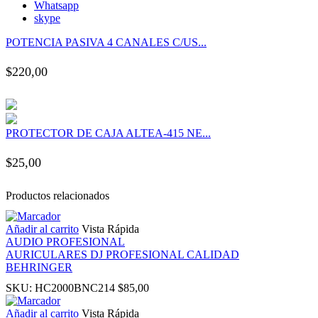
Whatsapp
panel
skype
POTENCIA PASIVA 4 CANALES C/US...
panel
$
220,00
panel
panel
PROTECTOR DE CAJA ALTEA-415 NE...
panel
$
25,00
panel
Productos relacionados
panel
Añadir al carrito
Vista Rápida
AUDIO PROFESIONAL
AURICULARES DJ PROFESIONAL CALIDAD
panel
BEHRINGER
SKU:
HC2000BNC214
$
85,00
panel
Añadir al carrito
Vista Rápida