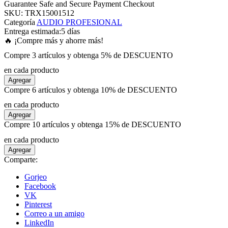
Guarantee Safe and Secure Payment Checkout
SKU:
TRX15001512
Categoría
AUDIO PROFESIONAL
panel
Entrega estimada:
5 días
🔥 ¡Compre más y ahorre más!
panel
Compre 3 artículos y obtenga 5% de DESCUENTO
en cada producto
panel
Agregar
Compre 6 artículos y obtenga 10% de DESCUENTO
panel
en cada producto
Agregar
Compre 10 artículos y obtenga 15% de DESCUENTO
panel
en cada producto
Agregar
panel
Comparte:
Gorjeo
panel
Facebook
VK
Pinterest
panel
Correo a un amigo
LinkedIn