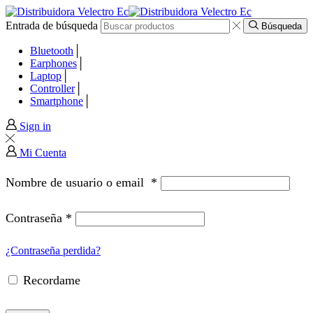
Entrada de búsqueda
panel
Búsqueda
Bluetooth
panel
Earphones
Laptop
Controller
paketleri
Smartphone
Sign in
Mi Cuenta
Nombre de usuario o email
*
Contraseña
*
¿Contraseña perdida?
Recordame
panel