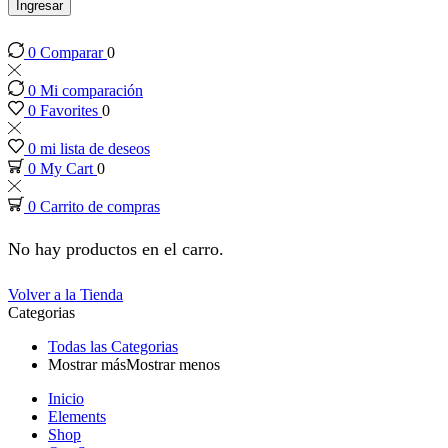
panel
Ingresar
0
Comparar
0
panel
0
Mi comparación
panel
0
Favorites
0
0
mi lista de deseos
panel
0
My Cart
0
0
Carrito de compras
panel
No hay productos en el carro.
panel
Volver a la Tienda
Categorias
panel
Todas las Categorias
Mostrar más
Mostrar menos
panel
Inicio
Elements
panel
Shop