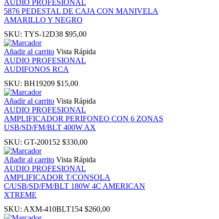
AUDIO PROFESIONAL
5876 PEDESTAL DE CAJA CON MANIVELA
AMARILLO Y NEGRO
panel
SKU:
TYS-12D38
$
95,00
u
Añadir al carrito
Vista Rápida
AUDIO PROFESIONAL
AUDIFONOS RCA
SKU:
BH19209
$
15,00
panel
Añadir al carrito
Vista Rápida
AUDIO PROFESIONAL
AMPLIFICADOR PERIFONEO CON 6 ZONAS
panel
USB/SD/FM/BLT 400W AX
SKU:
GT-200152
$
330,00
panel
Añadir al carrito
Vista Rápida
AUDIO PROFESIONAL
Panel
AMPLIFICADOR T/CONSOLA
C/USB/SD/FM/BLT 180W 4C AMERICAN
XTREME
SKU:
AXM-410BLT154
$
260,00