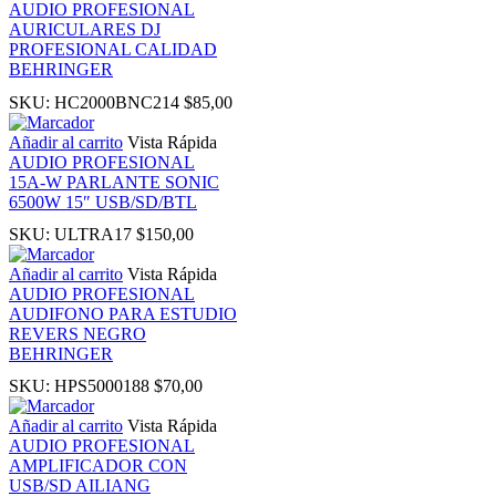
AUDIO PROFESIONAL
AURICULARES DJ
k panel
PROFESIONAL CALIDAD
BEHRINGER
ti
SKU:
HC2000BNC214
$
85,00
Añadir al carrito
Vista Rápida
k
AUDIO PROFESIONAL
15A-W PARLANTE SONIC
6500W 15″ USB/SD/BTL
k Panel
SKU:
ULTRA17
$
150,00
k
Añadir al carrito
Vista Rápida
AUDIO PROFESIONAL
AUDIFONO PARA ESTUDIO
k Panel
REVERS NEGRO
BEHRINGER
ku
SKU:
HPS5000188
$
70,00
Añadir al carrito
Vista Rápida
k Panel
AUDIO PROFESIONAL
AMPLIFICADOR CON
USB/SD AILIANG
k Panel