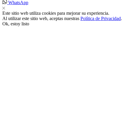
WhatsApp
 satın al
Este sitio web utiliza cookies para mejorar su experiencia.
Al utilizar este sitio web, aceptas nuestras
Política de Privacidad
.
Ok, estoy listo
k panel
k panel
k panel
k panel
k panel
k panel
k panel