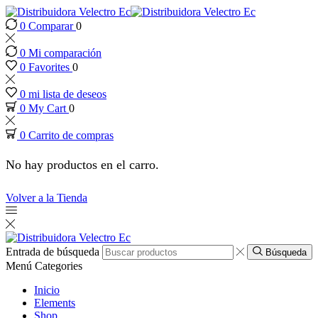
0
Comparar
0
k panel
0
Mi comparación
k panel
0
Favorites
0
0
mi lista de deseos
 paketleri
0
My Cart
0
0
Carrito de compras
k
No hay productos en el carro.
k
Volver a la Tienda
k
k
Entrada de búsqueda
Búsqueda
Menú
Categories
k panel
Inicio
Elements
Shop