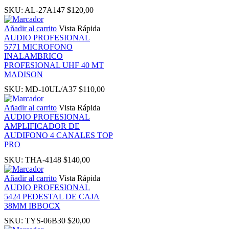
SKU:
AL-27A147
$
120,00
k panel
Añadir al carrito
Vista Rápida
AUDIO PROFESIONAL
5771 MICROFONO
Oku
INALAMBRICO
PROFESIONAL UHF 40 MT
MADISON
k
SKU:
MD-10UL/A37
$
110,00
k panel
Añadir al carrito
Vista Rápida
AUDIO PROFESIONAL
AMPLIFICADOR DE
k panel
AUDIFONO 4 CANALES TOP
PRO
k panel
SKU:
THA-4148
$
140,00
Añadir al carrito
Vista Rápida
k Panel
AUDIO PROFESIONAL
5424 PEDESTAL DE CAJA
38MM IBBOCX
k
SKU:
TYS-06B30
$
20,00