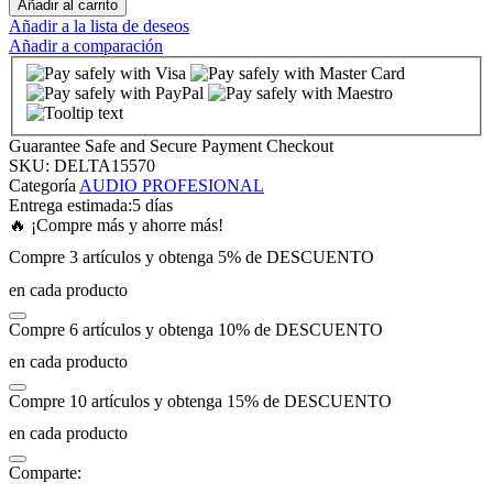
Añadir al carrito
Añadir a la lista de deseos
Añadir a comparación
k panel
k panel
Guarantee Safe and Secure Payment Checkout
k panel
SKU:
DELTA15570
Categoría
AUDIO PROFESIONAL
Entrega estimada:
5 días
k panel
🔥 ¡Compre más y ahorre más!
Compre 3 artículos y obtenga 5% de DESCUENTO
k panel
en cada producto
Compre 6 artículos y obtenga 10% de DESCUENTO
k panel
en cada producto
k panel
Compre 10 artículos y obtenga 15% de DESCUENTO
en cada producto
k panel
Comparte: