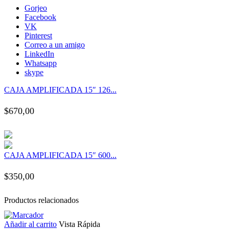
k panel
Gorjeo
Facebook
VK
k panel
Pinterest
Correo a un amigo
LinkedIn
k panel
Whatsapp
skype
k panel
CAJA AMPLIFICADA 15″ 126...
$
670,00
k panel
k panel
CAJA AMPLIFICADA 15″ 600...
k panel
$
350,00
k panel
Productos relacionados
k panel
Añadir al carrito
Vista Rápida