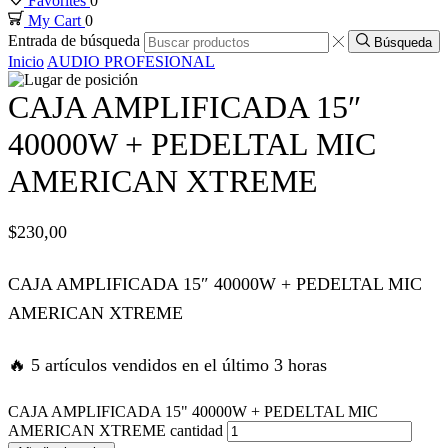
Favorites
0
My Cart
0
k panel
Entrada de búsqueda
Búsqueda
Inicio
AUDIO PROFESIONAL
k panel
CAJA AMPLIFICADA 15″
k panel
40000W + PEDELTAL MIC
AMERICAN XTREME
k panel
$
230,00
k panel
CAJA AMPLIFICADA 15″ 40000W + PEDELTAL MIC
 satın al
AMERICAN XTREME
 satın al
🔥 5 artículos vendidos en el último 3 horas
k panel
CAJA AMPLIFICADA 15" 40000W + PEDELTAL MIC
AMERICAN XTREME cantidad
k panel