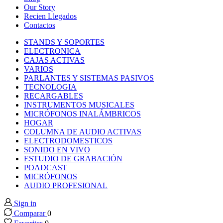
k panel
Our Story
Recien Llegados
Contactos
k panel
STANDS Y SOPORTES
ELECTRONICA
k panel
CAJAS ACTIVAS
VARIOS
PARLANTES Y SISTEMAS PASIVOS
k panel
TECNOLOGIA
RECARGABLES
INSTRUMENTOS MUSICALES
k panel
MICRÓFONOS INALÁMBRICOS
HOGAR
COLUMNA DE AUDIO ACTIVAS
k panel
ELECTRODOMESTICOS
SONIDO EN VIVO
k panel
ESTUDIO DE GRABACIÓN
POADCAST
MICRÓFONOS
k panel
AUDIO PROFESIONAL
Sign in
k panel
Comparar
0