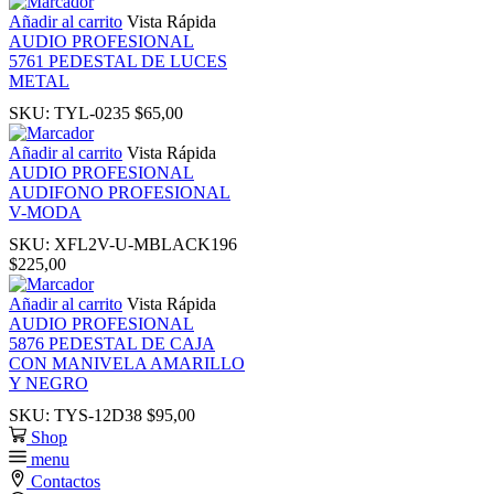
k
Añadir al carrito
Vista Rápida
AUDIO PROFESIONAL
5761 PEDESTAL DE LUCES
k
METAL
SKU:
TYL-0235
$
65,00
k panel
Añadir al carrito
Vista Rápida
AUDIO PROFESIONAL
k panel
AUDIFONO PROFESIONAL
V-MODA
SKU:
XFL2V-U-MBLACK196
k
$
225,00
k
Añadir al carrito
Vista Rápida
AUDIO PROFESIONAL
5876 PEDESTAL DE CAJA
klink
CON MANIVELA AMARILLO
Y NEGRO
SKU:
TYS-12D38
$
95,00
k
Shop
menu
k
Contactos