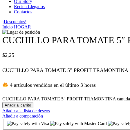
Our Story
Recien Llegados
el
Contactos
¡Descuentos!
el
Inicio
HOGAR
el
CUCHILLO PARA TOMATE 5″
el
$
2,25
el
CUCHILLO PARA TOMATE 5″ PROFIT TRAMONTINA
n al
4 artículos vendidos en el último 3 horas
n al
CUCHILLO PARA TOMATE 5" PROFIT TRAMONTINA cantida
Añadir al carrito
Añadir a la lista de deseos
el
Añadir a comparación
el