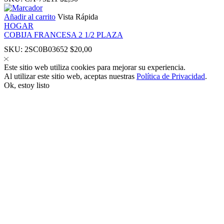
Añadir al carrito
Vista Rápida
HOGAR
COBIJA FRANCESA 2 1/2 PLAZA
SKU:
2SC0B03652
$
20,00
el
Este sitio web utiliza cookies para mejorar su experiencia.
Al utilizar este sitio web, aceptas nuestras
Política de Privacidad
.
Ok, estoy listo
el
k