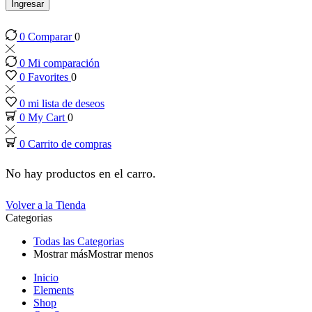
el
Ingresar
0
Comparar
0
el
0
Mi comparación
el
0
Favorites
0
0
mi lista de deseos
el
0
My Cart
0
0
Carrito de compras
el
No hay productos en el carro.
el
Volver a la Tienda
Categorias
el
Todas las Categorias
Mostrar más
Mostrar menos
el
Inicio
Elements
el
Shop