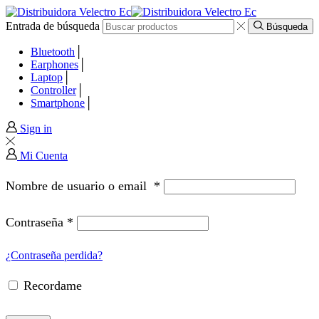
Entrada de búsqueda
el
Búsqueda
Bluetooth
el
Earphones
Laptop
Controller
tleri
Smartphone
Sign in
Mi Cuenta
Nombre de usuario o email
*
Contraseña
*
¿Contraseña perdida?
Recordame
el