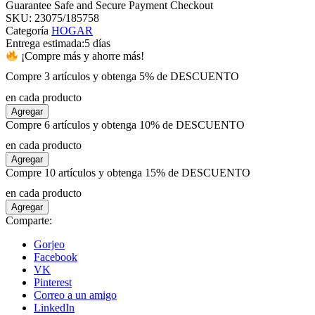
Guarantee Safe and Secure Payment Checkout
SKU:
23075/185758
Categoría
HOGAR
el
Entrega estimada:
5 días
¡Compre más y ahorre más!
el
Compre 3 artículos y obtenga 5% de DESCUENTO
en cada producto
el
Agregar
Compre 6 artículos y obtenga 10% de DESCUENTO
el
en cada producto
Agregar
Compre 10 artículos y obtenga 15% de DESCUENTO
el
en cada producto
Agregar
el
Comparte:
Gorjeo
el
Facebook
VK
Pinterest
el
Correo a un amigo
LinkedIn