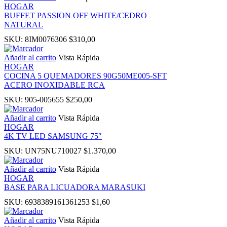
HOGAR
el
BUFFET PASSION OFF WHITE/CEDRO
NATURAL
SKU:
8IM0076306
$
310,00
Añadir al carrito
Vista Rápida
HOGAR
COCINA 5 QUEMADORES 90G50ME005-SFT
ACERO INOXIDABLE RCA
el
SKU:
905-005655
$
250,00
Añadir al carrito
Vista Rápida
HOGAR
4K TV LED SAMSUNG 75″
el
SKU:
UN75NU710027
$
1.370,00
Añadir al carrito
Vista Rápida
HOGAR
BASE PARA LICUADORA MARASUKI
el
SKU:
6938389161361253
$
1,60
Añadir al carrito
Vista Rápida
el