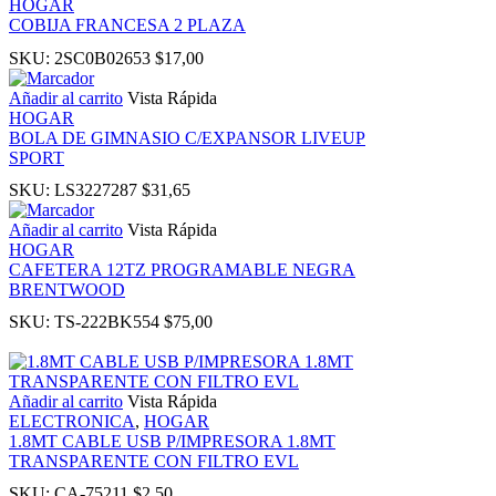
HOGAR
COBIJA FRANCESA 2 PLAZA
el
SKU:
2SC0B02653
$
17,00
Añadir al carrito
Vista Rápida
HOGAR
BOLA DE GIMNASIO C/EXPANSOR LIVEUP
SPORT
SKU:
LS3227287
$
31,65
el
Añadir al carrito
Vista Rápida
HOGAR
CAFETERA 12TZ PROGRAMABLE NEGRA
el
BRENTWOOD
SKU:
TS-222BK554
$
75,00
el
el
Añadir al carrito
Vista Rápida
ELECTRONICA
,
HOGAR
1.8MT CABLE USB P/IMPRESORA 1.8MT
TRANSPARENTE CON FILTRO EVL
SKU:
CA-75211
$
2,50