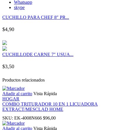
Whatsapp
el
skype
CUCHILLO PARA CHEF 8″ PR...
el
$
4,90
el
el
CUCHILLODE CARNE 7″ USUA...
el
$
3,50
el
Productos relacionados
el
Añadir al carrito
Vista Rápida
HOGAR
COMBO TRITURADOR 10 EN 1 LICUADORA
el
EXTRACT/MESCLAD HOME
SKU:
EK-4008N666
$
96,00
el
Añadir al carrito
Vista Rápida