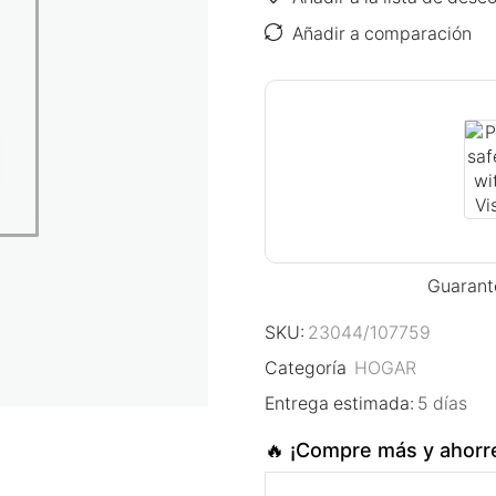
Añadir a comparación
Guarant
SKU:
23044/107759
Categoría
HOGAR
Entrega estimada:
5 días
🔥 ¡Compre más y ahorr