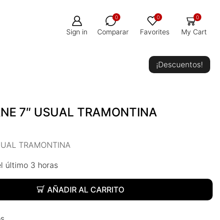
0
0
0
Sign in
Comparar
Favorites
My Cart
¡Descuentos!
NE 7″ USUAL TRAMONTINA
SUAL TRAMONTINA
l último 3 horas
AÑADIR AL CARRITO
os