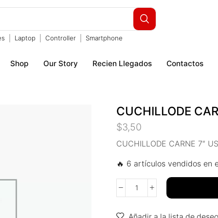
es
Laptop
Controller
Smartphone
Shop
Our Story
Recien Llegados
Contactos
CUCHILLODE CAR
$
3,50
CUCHILLODE CARNE 7″ U
🔥 6 artículos vendidos en e
Añadir a la lista de dese